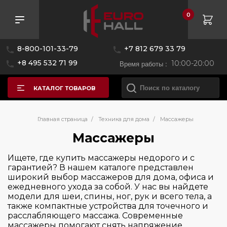
0
Розничная цена
8-800-101-33-79
+7 812 679 33 79
—
+8 495 532 71 99
Время работы :
10:00-20:00
КАТАЛОГ ТОВАРОВ
Бренд
Главная страница
/
Техника для дома
/
Массажеры
Массажеры
Страна производитель
BORK
Ищете, где купить массажеры недорого и с
гарантией? В нашем каталоге представлен
Цвет
широкий выбор массажеров для дома, офиса и
Китай
ежедневного ухода за собой. У нас вы найдете
модели для шеи, спины, ног, рук и всего тела, а
Управление
также компактные устройства для точечного и
расслабляющего массажа. Современные
массажеры помогают снять напряжение,