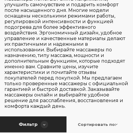
Wi-Fi подключение
улучшить самочувствие и подарить комфорт
Кнопочное
после насыщенного дня. Многие модели
Поворотный регулятор
оснащены несколькими режимами работы,
Материал исполнения
Приложение BORK
регулировкой интенсивности и функцией
Сенсорное
подогрева для более эффективного
Электронное
воздействия. Эргономичный дизайн, удобное
Емкость аккумулятора
Пластик
управление и качественные материалы делают
их практичными и надежными в
Пластик / Алюминий / Силикон
использовании. Выбирайте массажеры по
Высота (см)
1400
назначению, типу массажа, мощности и
Пластик / Металл / Силикон
дополнительным функциям, которые подходят
1500
Пластик / Полиэстер
Ширина (см)
именно вам. Сравните цены, изучите
8
характеристики и почитайте отзывы
2000
Пластик / Эко-кожа
покупателей перед покупкой. Мы предлагаем
8.2
2100
Глубина (см)
только проверенные массажеры с официальной
Пластик/алюминий
5
9
гарантией и быстрой доставкой. Заказывайте
2200
Пластик/металл/силикон
массажеры онлайн и выбирайте удобное
8
9.8
2300
решение для расслабления, восстановления и
Силикон / Пластик
4
Применить
Сбросить
9
комфорта каждый день.
17
2550
Силикон/ткань/пластик
8
10
18.1
Текстиль
8.5
11.5
Фильтр
Сортировать по:
19.6
Текстиль/экокожа
8.9
14.2