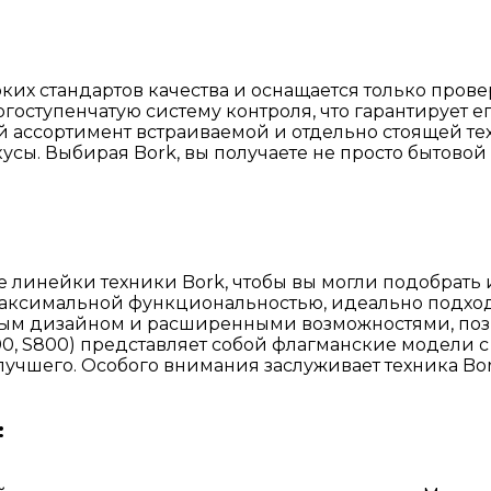
соких стандартов качества и оснащается только пр
оступенчатую систему контроля, что гарантирует е
 ассортимент встраиваемой и отдельно стоящей те
усы. Выбирая Bork, вы получаете не просто бытово
линейки техники Bork, чтобы вы могли подобрать 
 максимальной функциональностью, идеально подхо
ьным дизайном и расширенными возможностями, поз
500, S800) представляет собой флагманские модел
лучшего. Особого внимания заслуживает техника Bork
: