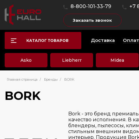
8-800-101-33-79
+7 
Заказать звонок
Доставка
Оплат
КАТАЛОГ ТОВАРОВ
Asko
Liebherr
Midea
Главная страница
/
Бренды
/
BORK
BORK
Bork - это бренд премиа
качество исполнения. В ка
блендеры, пылесосы, клим
стильным внешним видом,
интерьер. Продукция Bork 