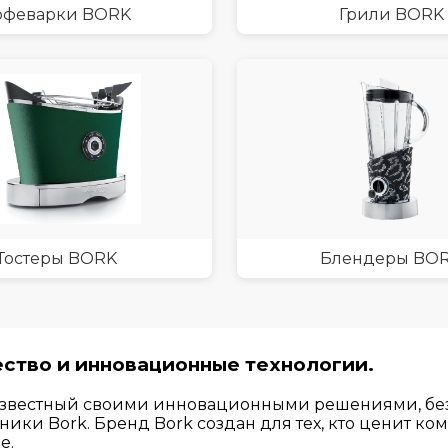
офеварки BORK
Грили BORK
Тостеры BORK
Блендеры BO
ество и инновационные технологии.
, известный своими инновационными решениями, бе
ики Bork. Бренд Bork создан для тех, кто ценит ко
е.