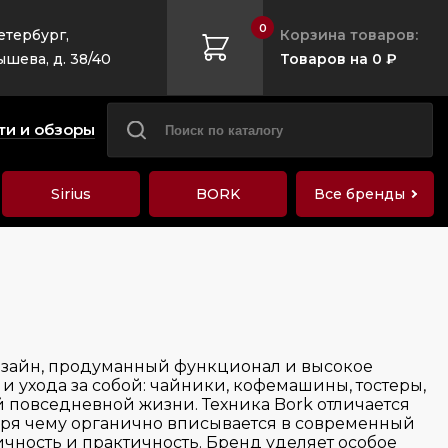
0
етербург,
Корзина товаров:
ышева, д. 38/40
Товаров на 0 ₽
ти и обзоры
Sirius
BORK
Все бренды
изайн, продуманный функционал и высокое
и ухода за собой: чайники, кофемашины, тостеры,
 повседневной жизни. Техника Bork отличается
ря чему органично вписывается в современный
гичность и практичность. Бренд уделяет особое