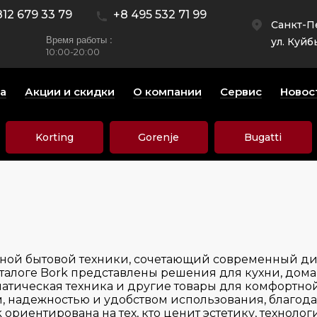
812 679 33 79
+8 495 532 71 99
Санкт-П
Время работы :
ул. Куйб
10:00-20:00
а
Акции и скидки
О компании
Сервис
Новос
Korting
Gorenje
Bugatti
льной бытовой техники, сочетающий современный д
талоге Bork представлены решения для кухни, дома 
атическая техника и другие товары для комфортной
 надежностью и удобством использования, благода
ориентирована на тех, кто ценит эстетику, техноло