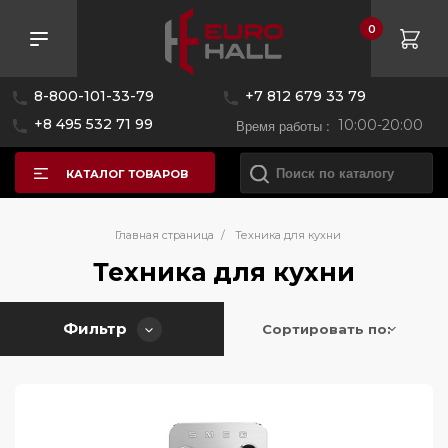
0
Розничная цена
8-800-101-33-79
+7 812 679 33 79
—
+8 495 532 71 99
Время работы :
10:00-20:00
КАТАЛОГ ТОВАРОВ
Бренд
Главная страница
/
Техника для кухни
Техника для кухни
Страна производитель
Asko
Фильтр
BORK
Сортировать по:
Цвет
Беларусь
Bertazzoni
Германия
Black+Decker
Серия
Италия
Bosch
Китай