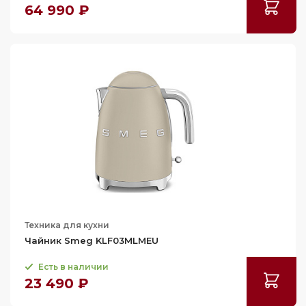
64 990 ₽
181.8
Техника для кухни
Чайник Smeg KLF03MLMEU
Есть в наличии
23 490 ₽