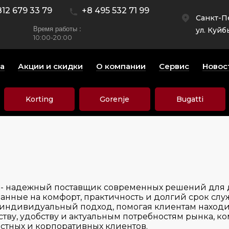
812 679 33 79
+8 495 532 71 99
Санкт-П
Время работы :
ул. Куйб
10:00-20:00
а
Акции и скидки
О компании
Сервис
Новос
Korting
Gorenje
Bugatti
s - надежный поставщик современных решений для 
анные на комфорт, практичность и долгий срок служ
 индивидуальный подход, помогая клиентам наход
ву, удобству и актуальным потребностям рынка, ком
стных и корпоративных клиентов.