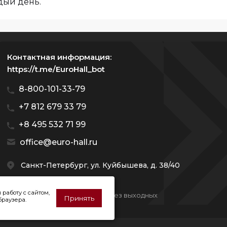
дый день.
Контактная информация:
https://t.me/EuroHall_bot
8-800-101-33-79
+7 812 679 33 79
+8 495 532 71 99
office@euro-hall.ru
Санкт-Петербург, ул. Куйбышева, д. 38/40
 работу с сайтом,
Мы работаем с 10:00 — 20:00 без выходных
Принять
браузера.