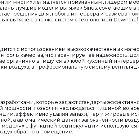
яжении многих лет является признанным лидером в о
влены лучшие модели вытяжек Sirius, сочетающие в
гает решения для любого интерьера и размера пом
х вытяжек, а также систем с технологией Downdraft
зводится с использованием высококачественных мат
роль качества, что гарантирует её надежность, долг
ые органично впишутся в любой кухонный интерьер:
истки воздуха, а профессиональную систему вентиляц
азработками, которые задают стандарты эффективнос
 мощности, позволяя наслаждаться тишиной во вр
яции, эффективно удаляя запахи, пар и жировые и
ной, а автоматический датчик загрязненности возд
в. В моделях с функцией рециркуляции используютс
здух обратно в помещение.