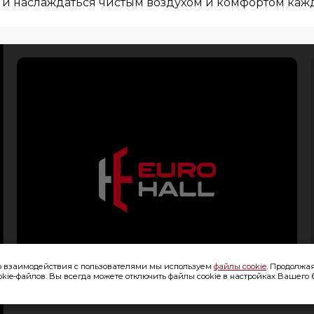
 и наслаждаться чистым воздухом и комфортом каж
го взаимодействия с пользователями мы используем
файлы cookie
. Продолжая
ie-файлов. Вы всегда можете отключить файлы cookie в настройках Вашего 
© 2026 Премиум Групп. Все права защищены.