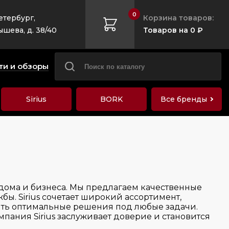
0
етербург,
Корзина товаров:
ышева, д. 38/40
Товаров на 0 ₽
ти и обзоры
Sirius
BORK
Все бренды
дома и бизнеса. Мы предлагаем качественные
бы. Sirius сочетает широкий ассортимент,
ить оптимальные решения под любые задачи.
пания Sirius заслуживает доверие и становится