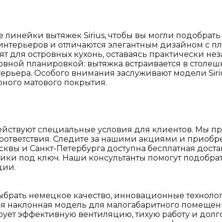
линейки вытяжек Sirius, чтобы вы могли подобрат
 интерьеров и отличаются элегантным дизайном с 
т для островных кухонь, оставаясь практически не
вной планировкой: вытяжка встраивается в столеш
ерьера. Особого внимания заслуживают модели Siriu
ного матового покрытия.
с действуют специальные условия для клиентов. Мы 
оответствия. Следите за нашими акциями и приобре
вы и Санкт-Петербурга доступна бесплатная достав
ики под ключ. Наши консультанты помогут подобрат
ции.
 выбрать немецкое качество, инновационные техноло
ая наклонная модель для малогабаритного помещен
рует эффективную вентиляцию, тихую работу и долг