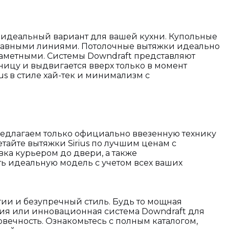
ь идеальный вариант для вашей кухни. Купольные
плавными линиями. Потолочные вытяжки идеально
заметными. Системы Downdraft представляют
ницу и выдвигается вверх только в момент
s в стиле хай-тек и минимализм с
предлагаем только официально ввезенную технику
тайте вытяжки Sirius по лучшим ценам с
ка курьером до двери, а также
ь идеальную модель с учетом всех ваших
гии и безупречный стиль. Будь то мощная
ия или инновационная система Downdraft для
овечность. Ознакомьтесь с полным каталогом,