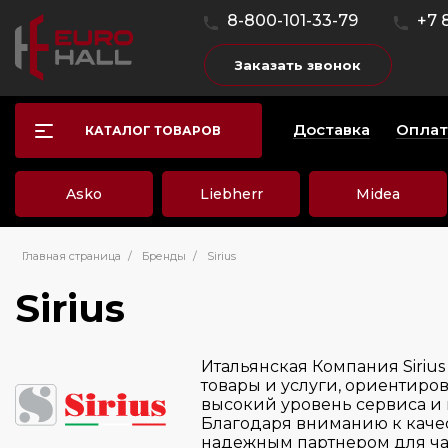
8-800-101-33-79
+7 
Заказать звонок
Доставка
Оплат
КАТАЛОГ ТОВАРОВ
Asko
Liebherr
Midea
Главная страница
/
Бренды
/
Sirius
Sirius
Итальянская Компания Siriu
товары и услуги, ориентиров
высокий уровень сервиса и
Благодаря вниманию к качест
надежным партнером для ча