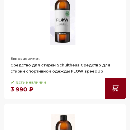
Korting
Maunfeld
Miele
Schulthess
Бытовая химия
Средство для стирки Schulthess Средство для
стирки спортивной одежды FLOW speedUp
Есть в наличии
3 990 ₽