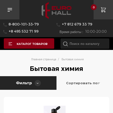
0
Розничная цена
8-800-101-33-79
+7 812 679 33 79
—
+8 495 532 71 99
Время работы :
10:00-20:00
КАТАЛОГ ТОВАРОВ
Бренд
Главная страница
/
Бытовая химия
Бытовая химия
Страна производитель
Asko
Фильтр
BORK
Сортировать по:
Германия
Применить
Сбросить
Blanco
Дания
Hiberg
Нидерланды
Kaffit
Швейцария