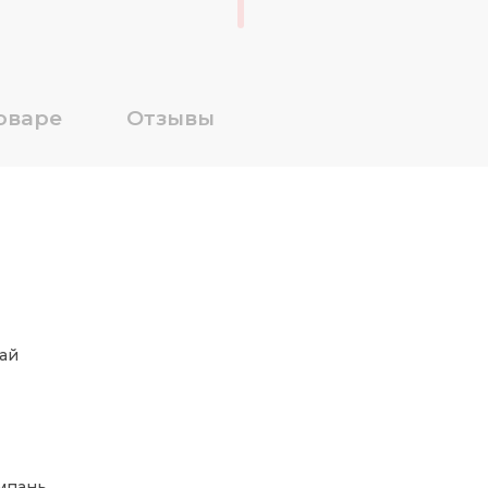
оваре
Отзывы
ай
мпань