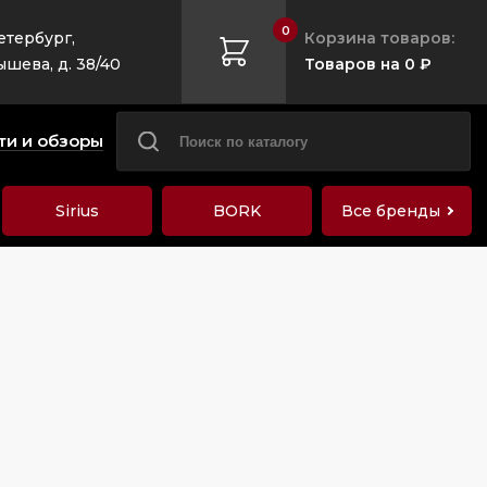
0
етербург,
Корзина товаров:
ышева, д. 38/40
Товаров на 0 ₽
ти и обзоры
Sirius
BORK
Все бренды