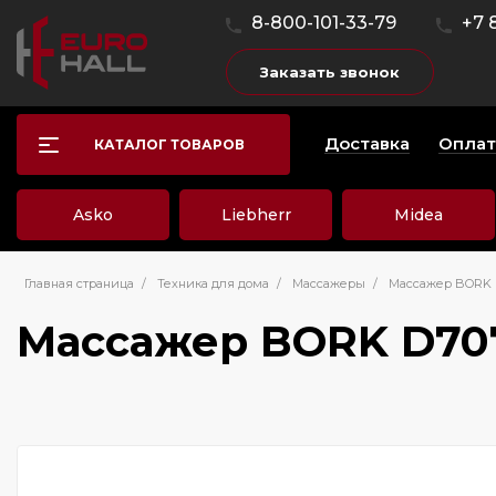
8-800-101-33-79
+7 
Заказать звонок
Доставка
Оплат
КАТАЛОГ ТОВАРОВ
Asko
Liebherr
Midea
Главная страница
/
Техника для дома
/
Массажеры
/
Массажер BORK 
Массажер BORK D70