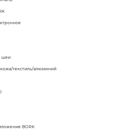
RK
ктронное
 шеи
кожа/текстиль/алюминий
0
иложение BORK