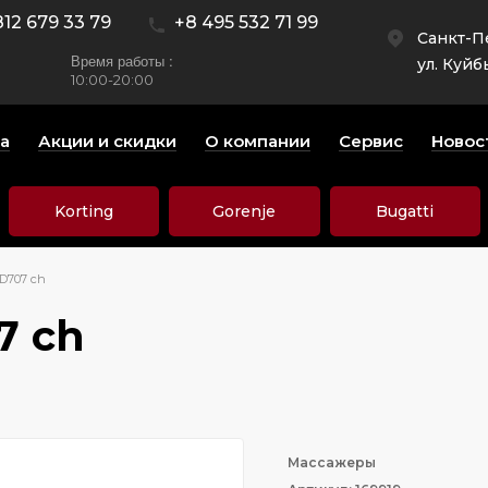
812 679 33 79
+8 495 532 71 99
Санкт-П
Время работы :
ул. Куйб
10:00-20:00
а
Акции и скидки
О компании
Сервис
Новос
Korting
Gorenje
Bugatti
D707 ch
7 ch
Массажеры