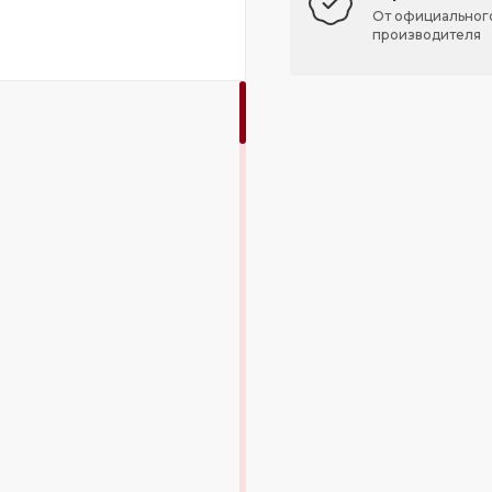
От официальног
производителя