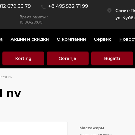
812 679 33 79
+8 495 532 71 99
Санкт-П
Время работы :
ул. Куйб
10:00-20:00
а
Акции и скидки
О компании
Сервис
Новос
Korting
Gorenje
Bugatti
D701 nv
 nv
Массажеры