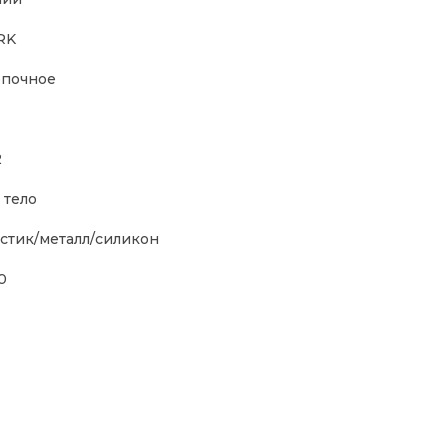
RK
почное
2
 тело
стик/металл/силикон
0