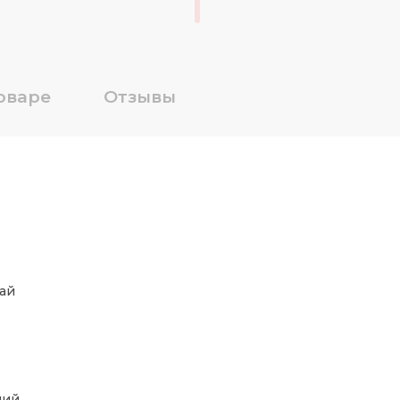
оваре
Отзывы
ай
ний