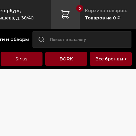
0
етербург,
Корзина товаров:
ышева, д. 38/40
Товаров на 0 ₽
ти и обзоры
Sirius
BORK
Все бренды