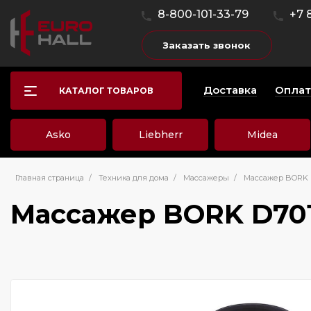
8-800-101-33-79
+7 
Заказать звонок
Доставка
Оплат
КАТАЛОГ ТОВАРОВ
Asko
Liebherr
Midea
Главная страница
/
Техника для дома
/
Массажеры
/
Массажер BORK 
Массажер BORK D701