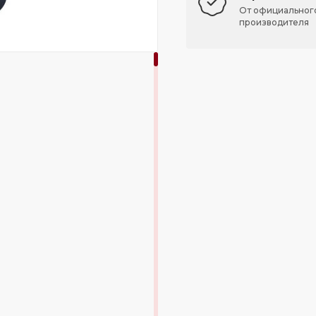
От официальног
производителя