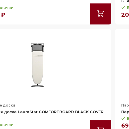
GLA
наличии
Е
 ₽
20
е доски
Пар
ая доска LauraStar COMFORTBOARD BLACK COVER
Пар
Е
69
наличии