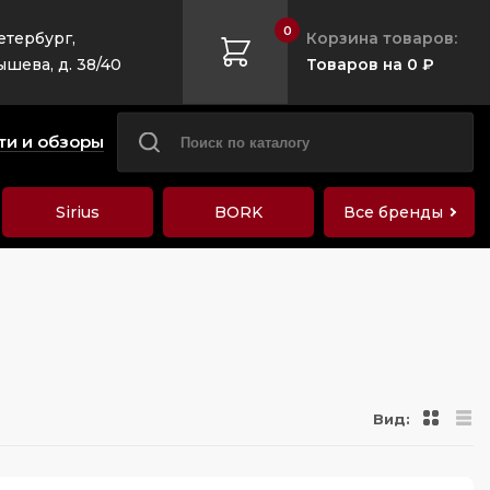
0
етербург,
Корзина товаров:
ышева, д. 38/40
Товаров на 0 ₽
ти и обзоры
Sirius
BORK
Все бренды
Вид: