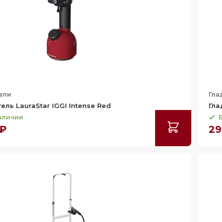
ели
Гла
ель LauraStar IGGI Intense Red
Гла
наличии
Е
 ₽
29