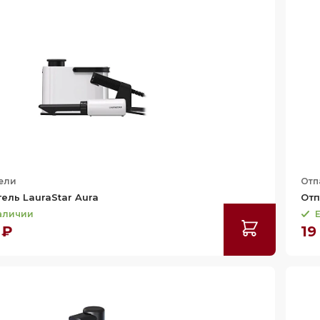
ели
Отп
ель LauraStar Aura
Отп
наличии
Е
 ₽
19