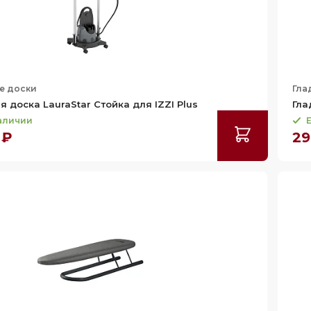
е доски
Гла
я доска LauraStar Стойка для IZZI Plus
Гла
наличии
Е
 ₽
29