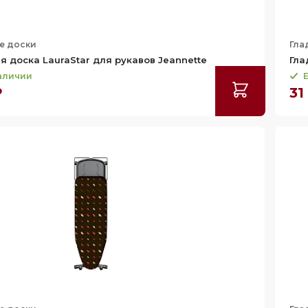
е доски
Гла
я доска LauraStar для рукавов Jeannette
Гла
наличии
Е
₽
31