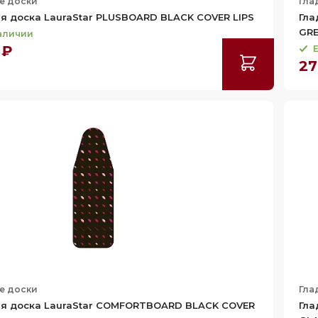
е доски
Гла
я доска LauraStar PLUSBOARD BLACK COVER LIPS
Гла
GRE
наличии
 ₽
Е
27
е доски
Гла
ая доска LauraStar COMFORTBOARD BLACK COVER
Гла