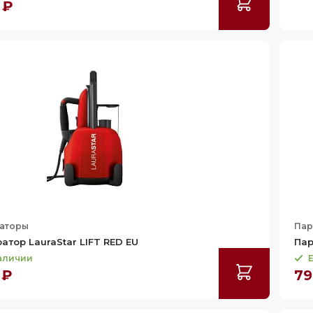
 ₽
аторы
Пар
атор LauraStar LIFT RED EU
Пар
наличии
Е
 ₽
79