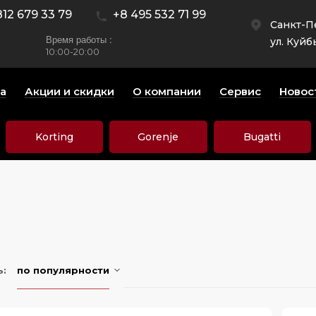
812 679 33 79
+8 495 532 71 99
Санкт-П
Время работы :
ул. Куйб
10:00-20:00
а
Акции и скидки
О компании
Сервис
Новос
Korting
Gorenje
Bugatti
ь:
по популярности