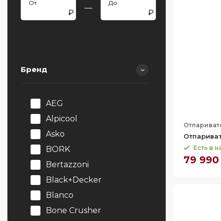
—
Бренд
AEG
Alpicool
Отпариват
Asko
Отпариват
Есть в 
BORK
79 990
Bertazzoni
Black+Decker
Blanco
Bone Crusher