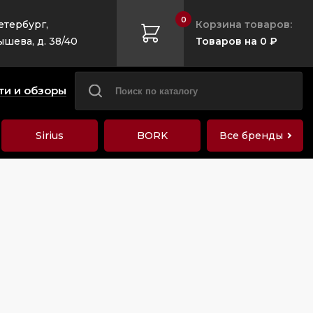
0
етербург,
Корзина товаров:
ышева, д. 38/40
Товаров на 0 ₽
ти и обзоры
Sirius
BORK
Все бренды