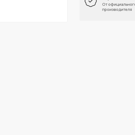
От официальног
производителя