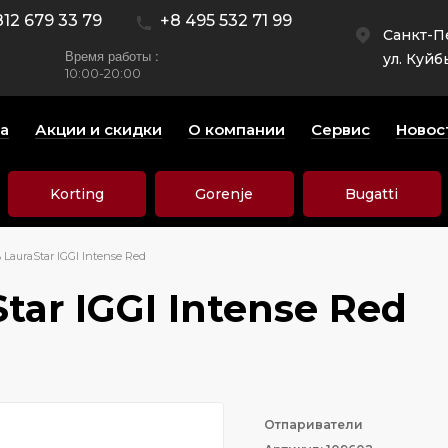
812 679 33 79
+8 495 532 71 99
Санкт-П
Время работы :
ул. Куйб
10:00-20:00
а
Акции и скидки
О компании
Сервис
Новос
Korting
Gorenje
Bugatti
LauraStar IGGI Intense Red
ar IGGI Intense Red
Отпариватели