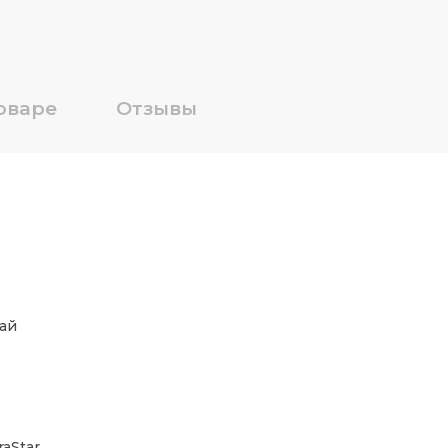
оваре
Отзывы
ай
raStar