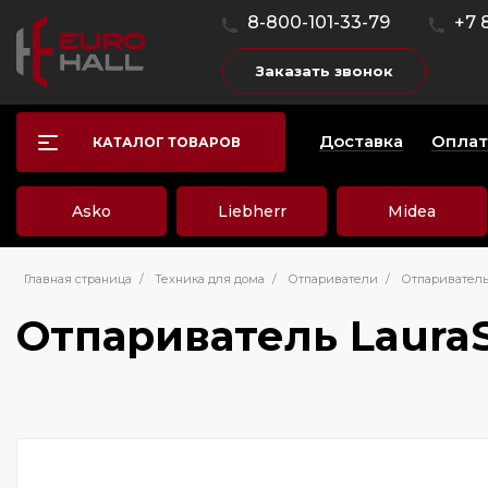
8-800-101-33-79
+7 
Заказать звонок
Доставка
Оплат
КАТАЛОГ ТОВАРОВ
Asko
Liebherr
Midea
Главная страница
/
Техника для дома
/
Отпариватели
/
Отпариватель 
Отпариватель LauraSt