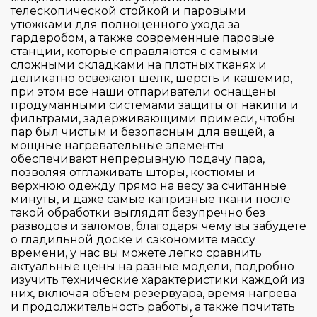
Материал исполнения
телескопической стойкой и паровыми
Механическое
утюжками для полноценного ухода за
гардеробом, а также современные паровые
Высота (см)
Пластик
станции, которые справляются с самыми
сложными складками на плотных тканях и
деликатно освежают шелк, шерсть и кашемир,
Ширина (см)
14.2
при этом все наши отпариватели оснащены
продуманными системами защиты от накипи и
21.5
фильтрами, задерживающими примеси, чтобы
Глубина (см)
12.5
пар был чистым и безопасным для вещей, а
мощные нагревательные элементы
59.6
обеспечивают непрерывную подачу пара,
27
Применить
Сбросить
позволяя отглаживать шторы, костюмы и
верхнюю одежду прямо на весу за считанные
56
минуты, и даже самые капризные ткани после
такой обработки выглядят безупречно без
разводов и заломов, благодаря чему вы забудете
о гладильной доске и сэкономите массу
времени, у нас вы можете легко сравнить
актуальные цены на разные модели, подробно
изучить технические характеристики каждой из
них, включая объем резервуара, время нагрева
и продолжительность работы, а также почитать