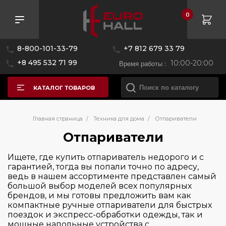
0
Розничная цена
8-800-101-33-79
+7 812 679 33 79
—
+8 495 532 71 99
Время работы :
10:00-20:00
КАТАЛОГ ТОВАРОВ
Бренд
Главная страница
/
Техника для дома
/
Отпариватели
Отпариватели
Страна производитель
BORK
Ищете, где купить отпариватель недорого и с
гарантией, тогда вы попали точно по адресу,
Black+Decker
Цвет
ведь в нашем ассортименте представлен самый
Венгрия
LauraStar
большой выбор моделей всех популярных
Китай
брендов, и мы готовы предложить вам как
Taurus
Управление
компактные ручные отпариватели для быстрых
поездок и экспресс-обработки одежды, так и
мощные напольные устройства с