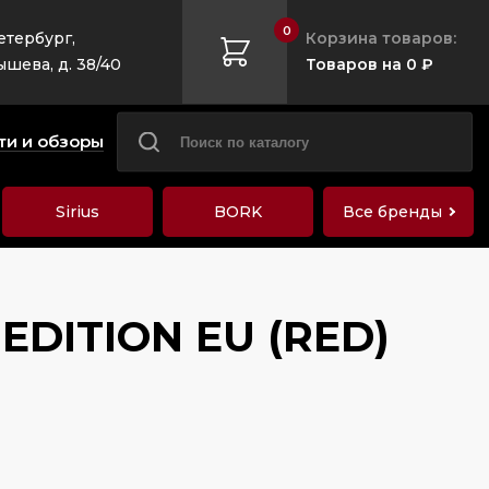
0
етербург,
Корзина товаров:
ышева, д. 38/40
Товаров на 0 ₽
ти и обзоры
Sirius
BORK
Все бренды
 EDITION EU (RED)