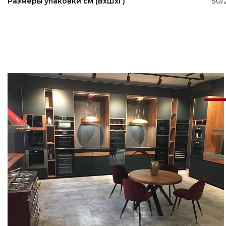
50/
Размеры упаковки см (ВxШxГ)