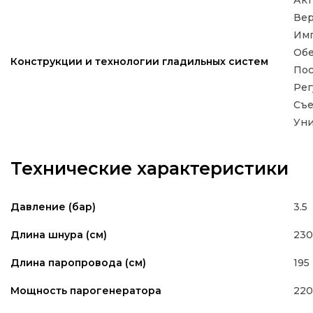
Вер
Имп
Обе
Конструкции и технологии гладильных систем
Пос
Рег
Съе
Уни
Технические характеристики
3.5
Давление (бар)
230
Длина шнура (см)
195
Длина паропровода (см)
22
Мощность парогенератора