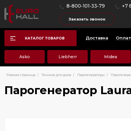
8-800-101-33-79
+7 
Заказать звонок
Доставка
Оплат
КАТАЛОГ ТОВАРОВ
Asko
Liebherr
Midea
Главная страница
/
Техника для дома
/
Парогенераторы
/
Парогенерат
Парогенератор Laura