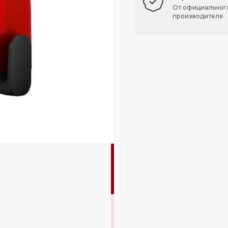
От официальног
производителя