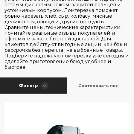
Высота (см)
острым дисковым ножом, защитой пальцев и
Металл
устойчивым корпусом. Ломтерезка поможет
нержавеюшая сталь
ровно нарезать хлеб, сыр, колбасу, мясные
Ширина (см)
13
деликатесы, овощи и другие продукты.
Сравните цены, технические характеристики,
14
почитайте реальные отзывы покупателей и
Глубина (см)
24
оформите заказ с быстрой доставкой. Для
14.2
клиентов действуют выгодные акции, кешбэк и
25
14.7
рассрочка без переплат на выбранные товары.
14.7
Подберите надежную ломтерезку уже сегодня и
Применить
Сбросить
37.7
сделайте приготовление блюд удобнее и
18
59.6
быстрее.
34
56
Фильтр
Сортировать по: