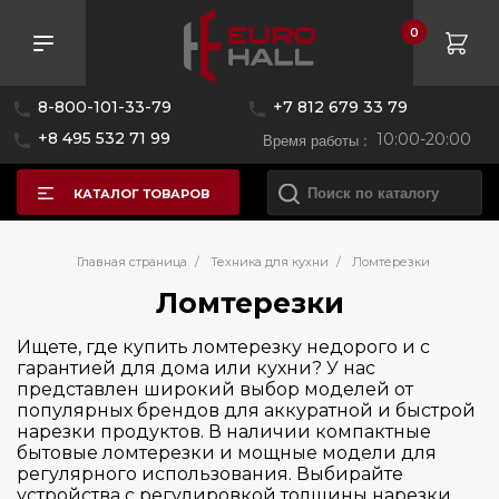
0
Розничная цена
8-800-101-33-79
+7 812 679 33 79
—
+8 495 532 71 99
Время работы :
10:00-20:00
КАТАЛОГ ТОВАРОВ
Бренд
Главная страница
/
Техника для кухни
/
Ломтерезки
Ломтерезки
Страна производитель
CASO
Ищете, где купить ломтерезку недорого и с
гарантией для дома или кухни? У нас
Gorenje
Цвет
представлен широкий выбор моделей от
Германия
Graef
популярных брендов для аккуратной и быстрой
нарезки продуктов. В наличии компактные
Материал исполнения
бытовые ломтерезки и мощные модели для
регулярного использования. Выбирайте
устройства с регулировкой толщины нарезки,