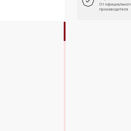
От официальног
производителя