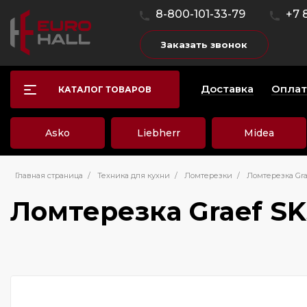
8-800-101-33-79
+7 
Заказать звонок
Доставка
Оплат
КАТАЛОГ ТОВАРОВ
Asko
Liebherr
Midea
Главная страница
/
Техника для кухни
/
Ломтерезки
/
Ломтерезка Grae
Ломтерезка Graef SKS