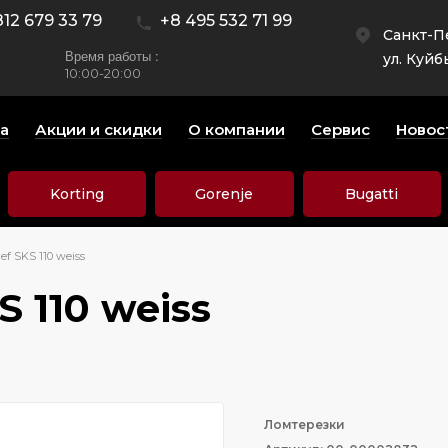
812 679 33 79
+8 495 532 71 99
Санкт-П
Время работы :
ул. Куйб
10:00-20:00
а
Акции и скидки
О компании
Сервис
Новос
Korting
Gorenje
Bugatti
f SKS 110 weiss
 110 weiss
Ломтерезки