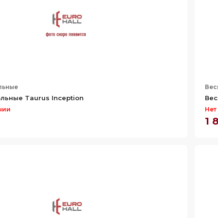
льные
Вес
льные Taurus Inception
Вес
чии
Нет
1 