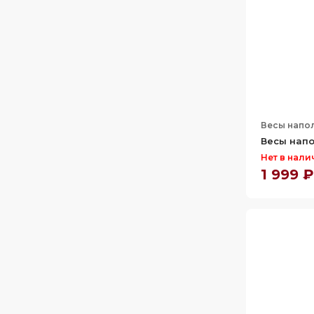
Весы напо
Весы напо
Нет в нали
1 999 ₽