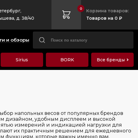
0
етербург,
Корзина товаров:
ышева, д. 38/40
Товаров на 0 ₽
ти и обзоры
Sirius
BORK
Все бренды
выбор напольных весов от популярных брендов
ным дизайном, удобным дисплеем и высокой
мятью измерений и индикацией нагрузки для
делают их практичным решением для ежедневного
ым функциям, которые важны именно вам.