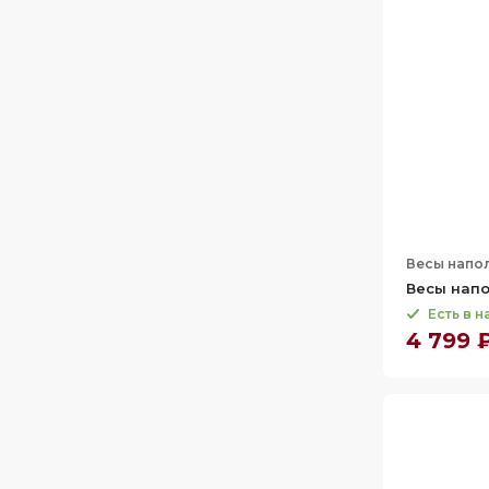
Весы напо
Весы напо
Есть в 
4 799 