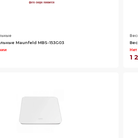
льные
Вес
льные Maunfeld MBS-153G03
Вес
чии
Нет
1 