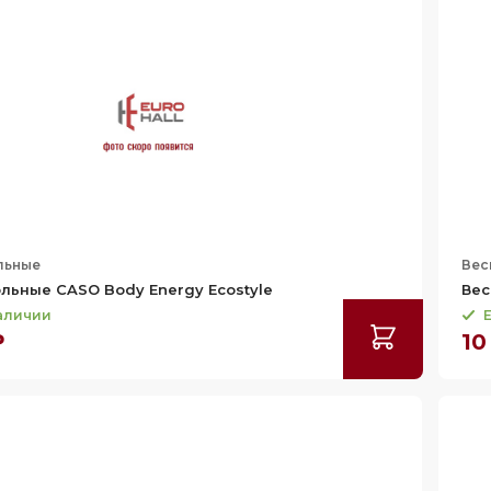
льные
Вес
льные CASO Body Energy Ecostyle
Вес
наличии
Е
₽
10