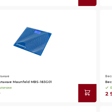
льные
Вес
льные Maunfeld MBS-183G01
Вес
наличии
Е
₽
2 