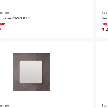
льные
Вес
льные CASO BS 1
Вес
чии
Нет
₽
7 
льные
Вес