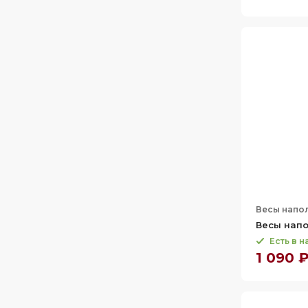
Весы напо
Весы напо
Есть в 
1 090 