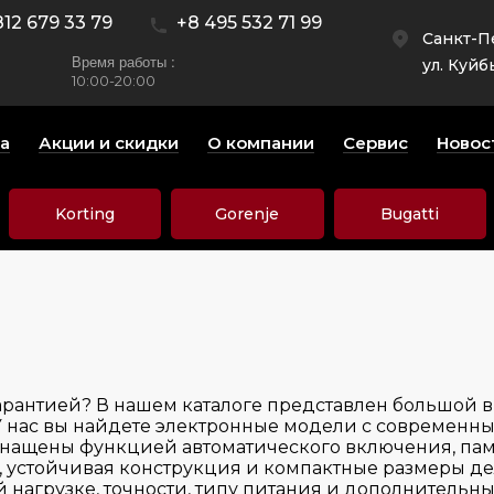
812 679 33 79
+8 495 532 71 99
Санкт-П
Время работы :
ул. Куйб
10:00-20:00
а
Акции и скидки
О компании
Сервис
Новос
Korting
Gorenje
Bugatti
гарантией? В нашем каталоге представлен большой 
. У нас вы найдете электронные модели с современ
снащены функцией автоматического включения, па
, устойчивая конструкция и компактные размеры 
нагрузке, точности, типу питания и дополнительн