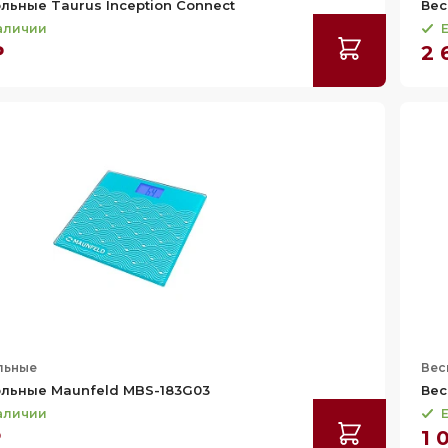
льные Taurus Inception Connect
Вес
наличии
Е
₽
2 
льные
Вес
льные Maunfeld MBS-183G03
Вес
наличии
Е
₽
1 