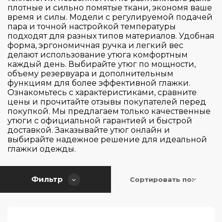
Материал исполнения
плотные и сильно помятые ткани, экономя ваше
Сенсорное
время и силы. Модели с регулируемой подачей
пара и точной настройкой температуры
Высота (см)
Пластик
подходят для разных типов материалов. Удобная
форма, эргономичная ручка и легкий вес
делают использование утюга комфортным
Ширина (см)
14
каждый день. Выбирайте утюг по мощности,
объему резервуара и дополнительным
16
функциям для более эффективной глажки.
Глубина (см)
17
Ознакомьтесь с характеристиками, сравните
30.5
цены и прочитайте отзывы покупателей перед
24
покупкой. Мы предлагаем только качественные
13
Применить
Сбросить
утюги с официальной гарантией и быстрой
32
доставкой. Заказывайте утюг онлайн и
14
выбирайте надежное решение для идеальной
34
глажки одежды.
Фильтр
Сортировать по: