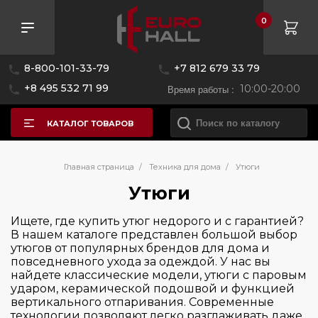
0
Розничная цена
8-800-101-33-79
+7 812 679 33 79
—
+8 495 532 71 99
Время работы :
10:00-20:00
КАТАЛОГ ТОВАРОВ
Бренд
Главная страница
/
Техника для дома
/
Утюги
Утюги
Страна производитель
BORK
Ищете, где купить утюг недорого и с гарантией?
В нашем каталоге представлен большой выбор
Black+Decker
Цвет
утюгов от популярных брендов для дома и
Китай
Gorenje
повседневного ухода за одеждой. У нас вы
найдете классические модели, утюги с паровым
Taurus
Управление
ударом, керамической подошвой и функцией
вертикального отпаривания. Современные
технологии позволяют легко разглаживать даже