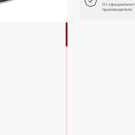
От официальног
производителя