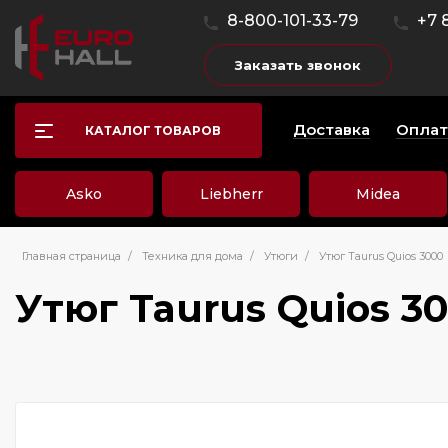
8-800-101-33-79
+7 
Заказать звонок
Доставка
Оплат
КАТАЛОГ ТОВАРОВ
Asko
Liebherr
Midea
Главная страница
/
Техника для дома
/
Утюги
/
Утюг Taurus Quios 3000
Утюг Taurus Quios 3