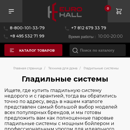
0
Розничная цена
8-800-101-33-79
+7 812 679 33 79
—
+8 495 532 71 99
Время работы :
10:00-20:00
КАТАЛОГ ТОВАРОВ
Бренд
Главная страница
/
Техника для дома
/
Гладильные системы
Гладильные системы
Страна производитель
BORK
Ищете, где купить гладильную систему
недорого и с гарантией, тогда вы обратились
Hiberg
Цвет
точно по адресу, ведь в нашем каталоге
Германия
LauraStar
представлен самый большой выбор моделей
Китай
всех популярных брендов, и мы готовы
Miele
Управление
предложить вам как полноценные паровые
гладильные системы с мощным бойлером и
профессиональным утюгом для идеального