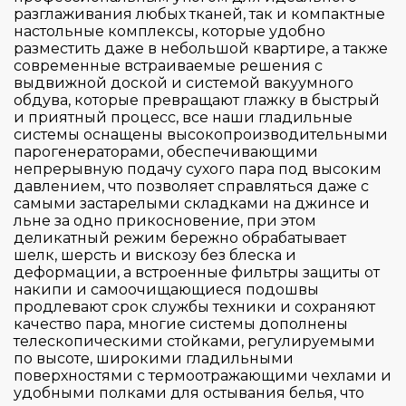
Высота (см)
разглаживания любых тканей, так и компактные
Сенсорное
настольные комплексы, которые удобно
разместить даже в небольшой квартире, а также
Ширина (см)
32
современные встраиваемые решения с
выдвижной доской и системой вакуумного
83
обдува, которые превращают глажку в быстрый
Глубина (см)
32.5
и приятный процесс, все наши гладильные
96
системы оснащены высокопроизводительными
34
97
парогенераторами, обеспечивающими
21.5
непрерывную подачу сухого пара под высоким
Применить
Сбросить
40
102
давлением, что позволяет справляться даже с
21.8
42
самыми застарелыми складками на джинсе и
132
льне за одно прикосновение, при этом
23.5
42.2
160
деликатный режим бережно обрабатывает
30
шелк, шерсть и вискозу без блеска и
43.3
165
деформации, а встроенные фильтры защиты от
33.3
47
накипи и самоочищающиеся подошвы
170
38
продлевают срок службы техники и сохраняют
98.5
качество пара, многие системы дополнены
42
137
телескопическими стойками, регулируемыми
по высоте, широкими гладильными
120
поверхностями с термоотражающими чехлами и
137
удобными полками для остывания белья, что