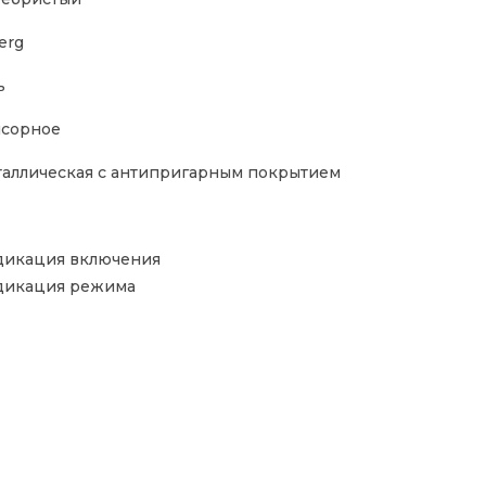
erg
ь
сорное
аллическая с антипригарным покрытием
икация включения
дикация режима