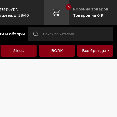
0
етербург,
Корзина товаров:
ышева, д. 38/40
Товаров на 0 ₽
ти и обзоры
Sirius
BORK
Все бренды