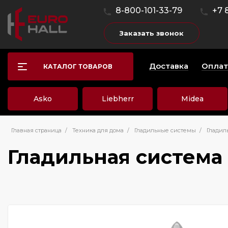
8-800-101-33-79
+7 
Заказать звонок
Доставка
Оплат
КАТАЛОГ ТОВАРОВ
Asko
Liebherr
Midea
Главная страница
/
Техника для дома
/
Гладильные системы
/
Гладиль
Гладильная система 