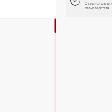
От официальног
производителя