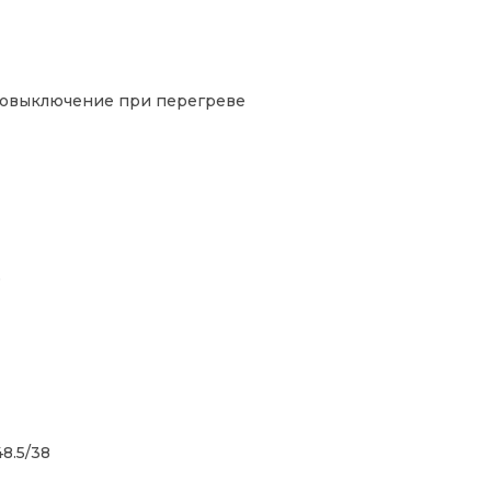
овыключение при перегреве
5
48.5/38