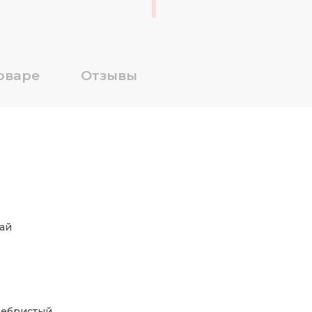
оваре
Отзывы
ай
ребристый