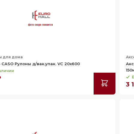
ы для дома
Акс
 CASO Рулоны д/вак.упак. VC 20x600
Акс
150
наличии
₽
Е
3 