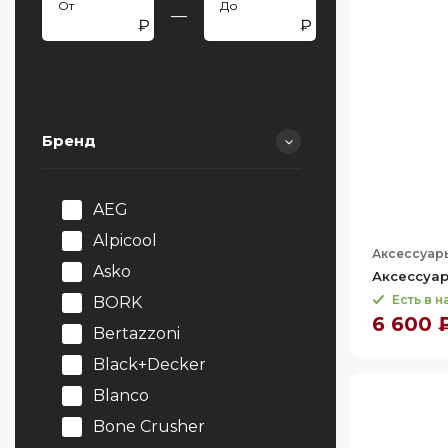
—
Бренд
AEG
Alpicool
Аксессуар
Asko
Аксессуар
Есть в 
BORK
6 600 
Bertazzoni
Black+Decker
Blanco
Bone Crusher