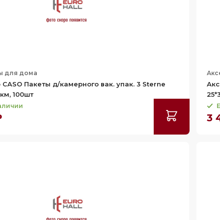
ы для дома
Акс
 CASO Пакеты д/камерного вак. упак. 3 Sterne
Акс
км, 100шт
25*
наличии
Е
₽
3 