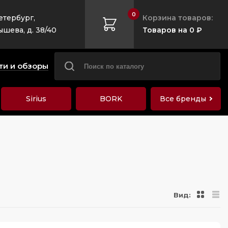
0
етербург,
Корзина товаров:
ышева, д. 38/40
Товаров на 0 ₽
ти и обзоры
Sirius
BORK
Все бренды
Вид: