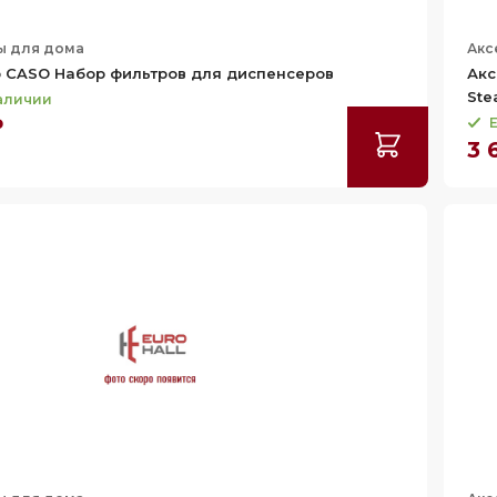
ы для дома
Акс
 CASO Набор фильтров для диспенсеров
Акс
Ste
наличии
₽
Е
3 