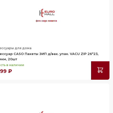
ессуары для дома
ессуар CASO Пакеты ЗИП д/вак. упак. VACU ZIP 26*23,
мкм, 20шт
сть в наличии
199 ₽