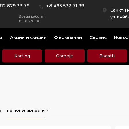
812 679 33 79
+8 495 532 71 99
Санкт-П
Время работы :
ул. Куйб
10:00-20:00
а
Акции и скидки
О компании
Сервис
Новос
Korting
Gorenje
Bugatti
ь:
по популярности