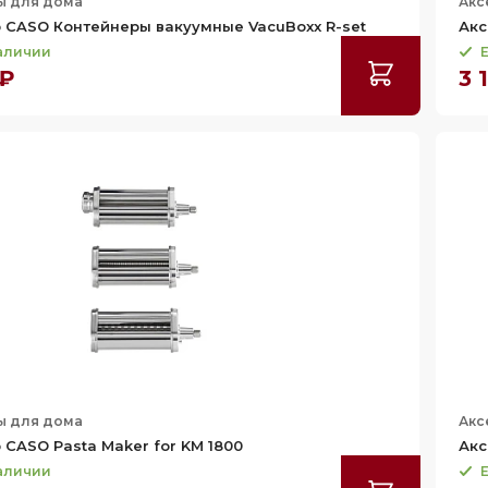
ы для дома
Акс
 CASO Контейнеры вакуумные VacuBoxx R-set
Акс
наличии
Е
 ₽
3 
ы для дома
Акс
 CASO Pasta Maker for KM 1800
Акс
наличии
Е