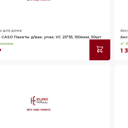
ы для дома
Акс
CASO Пакеты д/вак. упак. VC 25*35, 150мкм, 50шт
Акс
наличии
Е
₽
1 