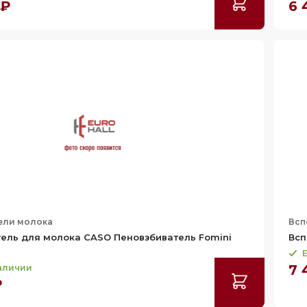
 ₽
6 
ели молока
Всп
ель для молока CASO Пеновзбиватель Fomini
Всп
Е
7 
наличии
₽