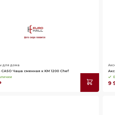
ы для дома
Акс
 CASO Чаша сменная к KM 1200 Chef
Акс
наличии
Е
₽
9 