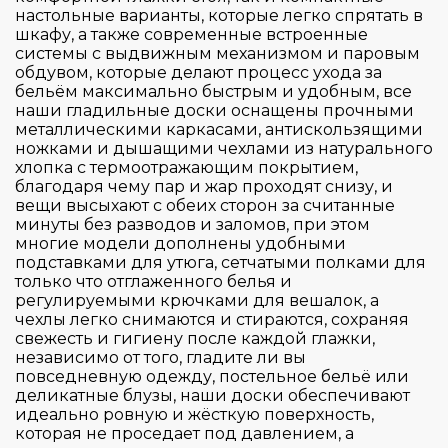
настольные варианты, которые легко спрятать в
40
Применить
Сбросить
шкафу, а также современные встроенные
системы с выдвижным механизмом и паровым
обдувом, которые делают процесс ухода за
бельём максимально быстрым и удобным, все
наши гладильные доски оснащены прочными
металлическими каркасами, антискользящими
ножками и дышащими чехлами из натурального
хлопка с термоотражающим покрытием,
благодаря чему пар и жар проходят снизу, и
вещи высыхают с обеих сторон за считанные
минуты без разводов и заломов, при этом
многие модели дополнены удобными
подставками для утюга, сетчатыми полками для
только что отглаженного белья и
регулируемыми крючками для вешалок, а
чехлы легко снимаются и стираются, сохраняя
свежесть и гигиену после каждой глажки,
независимо от того, гладите ли вы
повседневную одежду, постельное бельё или
деликатные блузы, наши доски обеспечивают
идеально ровную и жёсткую поверхность,
которая не проседает под давлением, а