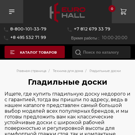
0
Розничная цена
8-800-101-33-79
+7 812 679 33 79
—
+8 495 532 71 99
Время работы :
10:00-20:00
КАТАЛОГ ТОВАРОВ
Бренд
Главная страница
/
Техника для дома
/
Гладильные доски
Гладильные доски
Высота (см)
LauraStar
Ищете, где купить гладильную доску недорого и
с гарантией, тогда вы пришли по адресу, ведь в
Ширина (см)
нашем каталоге представлен самый большой
97
выбор моделей всех популярных брендов, и мы
177
готовы предложить вам как классические
Глубина (см)
устойчивые доски с широкой рабочей
38
поверхностью и регулировкой высоты для
122
комфортной глажки стоя, так и компактные