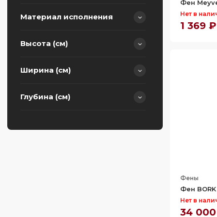
Фен Meyve
Корея
Нет в нали
Материал исполнения
1 369 ₽
Высота (см)
Анодированный
алюминий
Ширина (см)
Пластик
29
Термостойкий пластик
Глубина (см)
7
10
Фены
Фен BORK
Нет в нали
34 000