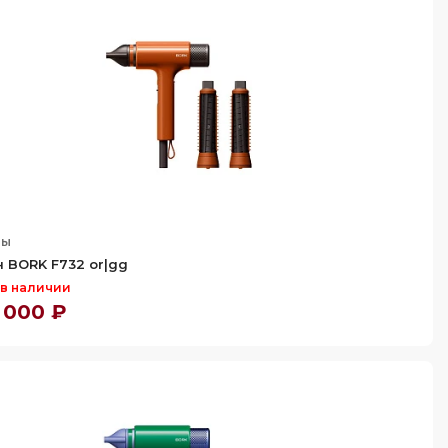
ны
 BORK F732 or|gg
 в наличии
 000 ₽