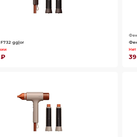
Фе
F732 gg|or
Фен
чии
Нет
 ₽
39