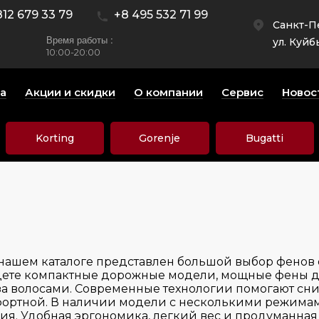
812 679 33 79
+8 495 532 71 99
Санкт-П
Время работы :
ул. Куйб
10:00-20:00
а
Акции и скидки
О компании
Сервис
Новос
Korting
Gorenje
Bugatti
В нашем каталоге представлен большой выбор фенов
дете компактные дорожные модели, мощные фены д
за волосами. Современные технологии помогают сниз
мфортной. В наличии модели с несколькими режимам
ния. Удобная эргономика, легкий вес и продуманна