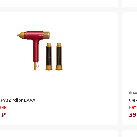
Фе
F732 rd|or LAVA
Фен
чии
Нет
 ₽
39