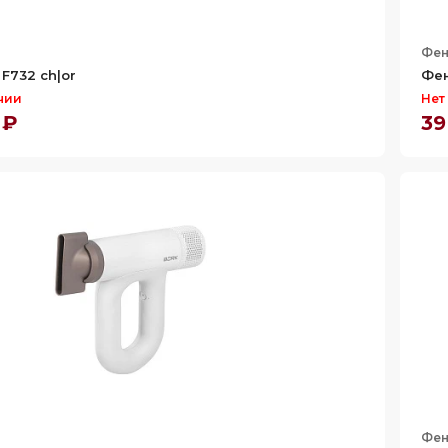
Фе
F732 ch|or
Фен
чии
Нет
 ₽
39
Фе