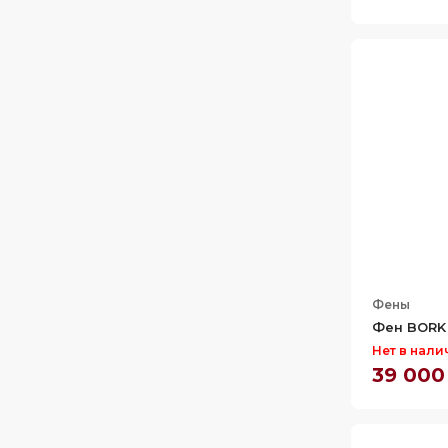
Фены
Фен BORK 
Нет в нали
39 000