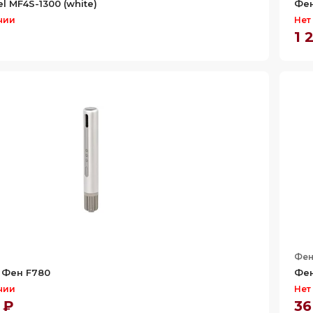
l MF4S-1300 (white)
Фен
чии
Нет
1 
Фе
 Фен F780
Фен
чии
Нет
 ₽
36