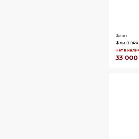
Фены
Фен BORK 
Нет в нали
33 000