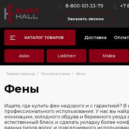
8-800-101-33-79
+7 
Заказать звонок
Доставка
Оплат
КАТАЛОГ ТОВАРОВ
Asko
Liebherr
Midea
Главная страница
/
Техника для дома
/
Фены
Фены
Ищете, где купить фен недорого и с гарантией? 
профессионального использования. У нас вы най
ионизации, холодного обдува и бережного ухода 
естественный блеск и сделать укладку более ко
разных типов волос и повседневного использова