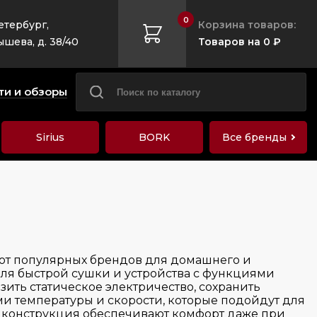
0
етербург,
Корзина товаров:
ышева, д. 38/40
Товаров на 0 ₽
ти и обзоры
Sirius
BORK
Все бренды
 от популярных брендов для домашнего и
ля быстрой сушки и устройства с функциями
ить статическое электричество, сохранить
и температуры и скорости, которые подойдут для
я конструкция обеспечивают комфорт даже при