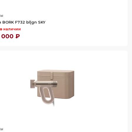
ны
 BORK F732 bl|gn SKY
 в наличии
 000 ₽
ны