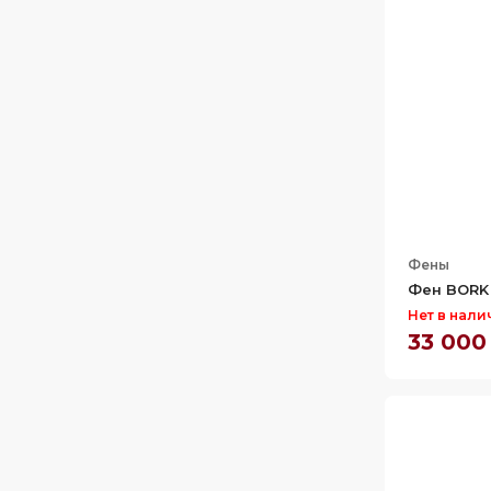
Фены
Фен BORK 
Нет в нали
33 000