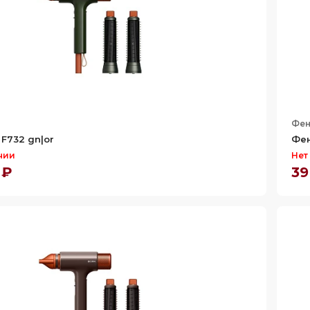
Фе
F732 gn|or
Фен
чии
Нет
 ₽
39