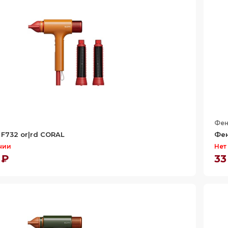
Фе
F732 or|rd CORAL
Фен
чии
Нет
 ₽
33