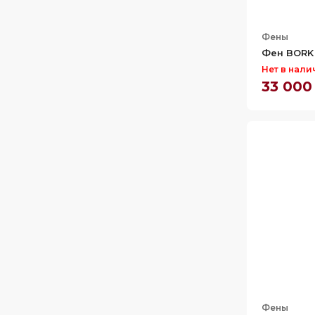
Фены
Фен BORK 
Нет в нали
33 000
Фены