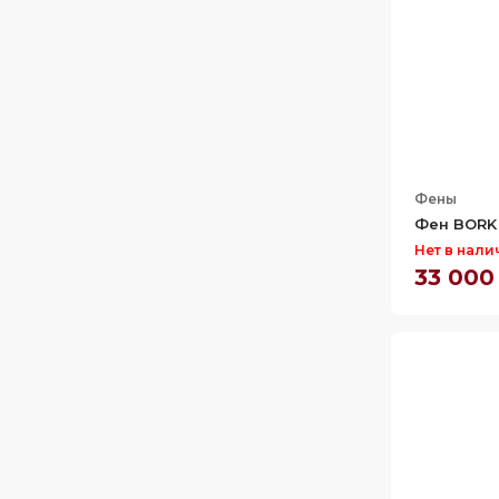
Фены
Фен BORK 
Нет в нали
33 000