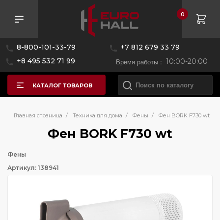
0
8-800-101-33-79
+7 812 679 33 79
+8 495 532 71 99
Время работы :
10:00-20:00
КАТАЛОГ ТОВАРОВ
Главная страница
/
Техника для дома
/
Фены
/
Фен BORK F730 wt
Фен BORK F730 wt
Фены
Артикул: 138941