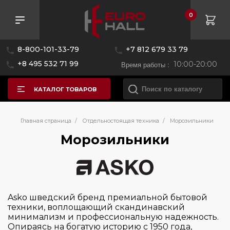
0
Розничная цена
8-800-101-33-79
+7 812 679 33 79
—
+8 495 532 71 99
Время работы :
10:00-20:00
КАТАЛОГ ТОВАРОВ
Бренд
Главная страница
/
Отдельностоящая техника
/
Морозильники
Морозильники
Asko
Bertazzoni
Bosch
Asko шведский бренд премиальной бытовой
De Dietrich
техники, воплощающий скандинавский
минимализм и профессиональную надежность.
Electrolux
Опираясь на богатую историю с 1950 года,