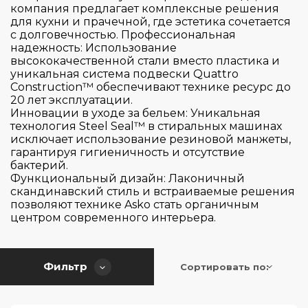
Gorenje
компания предлагает комплексные решения
для кухни и прачечной, где эстетика сочетается
Graude
с долговечностью. Профессиональная
HiSTORY
надежность: Использование
высококачественной стали вместо пластика и
Hiberg
уникальная система подвески Quattro
Construction™ обеспечивают технике ресурс до
Korting
20 лет эксплуатации.
Страна производитель
Kuppersbusch
Инновации в уходе за бельем: Уникальная
технология Steel Seal™ в стиральных машинах
Liebherr
исключает использование резиновой манжеты,
Цвет
гарантируя гигиеничность и отсутствие
Maunfeld
Австрия
бактерий.
Smeg
Болгария
Функциональный дизайн: Лаконичный
Серия
скандинавский стиль и встраиваемые решения
Teka
Венгрия
позволяют технике Asko стать органичным
центром современного интерьера.
V-Zug
Германия
Управление
600
Италия
Comfort
Тип установки
Китай
Фильтр
Сортировать по:
Touch & Swipe
Essential
Малайзия
Touch Control
PRELUDIO
Тип крепления фасада
Румыния
встраиваемый