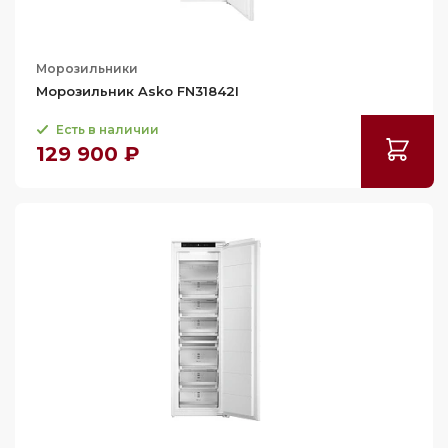
385
420
Морозильники
426
Морозильник Asko FN31842I
440
Есть в наличии
460
129 900 ₽
500
560
790