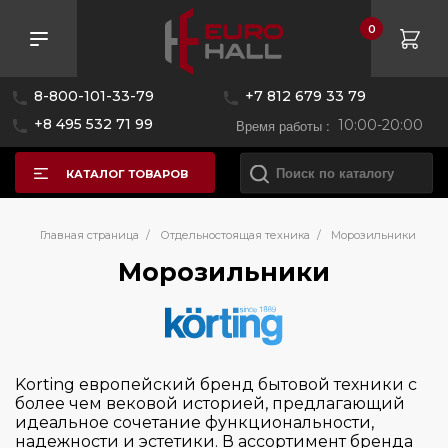
0
Розничная цена
8-800-101-33-79
+7 812 679 33 79
—
+8 495 532 71 99
Время работы :
10:00-20:00
КАТАЛОГ ТОВАРОВ
Бренд
Главная страница
/
Отдельностоящая техника
/
Морозильники
Морозильники
Asko
Bertazzoni
Bosch
Korting европейский бренд бытовой техники с
De Dietrich
более чем вековой историей, предлагающий
идеальное сочетание функциональности,
Electrolux
надежности и эстетики. В ассортимент бренда