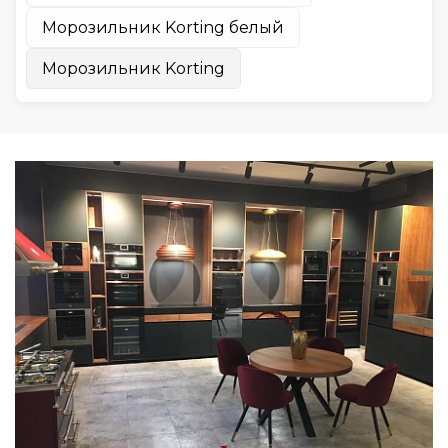
385
Морозильник Korting белый
420
Морозильник Korting
426
440
460
500
560
790