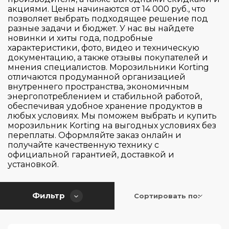
Вращающийся регулятор
Peak
акциями. Цены начинаются от 14 000 руб., что
Сербия
Отдельностоящая
позволяет выбрать подходящее решение под
Кнопочное
Тип морозильника
Philharmonie
Выдвижная каретка
разные задачи и бюджет. У нас вы найдете
Словения
Механическое
новинки и хиты года, подробные
Plus
Жесткое крепление фасада
Турция
характеристики, фото, видео и техническую
Перенавешиваемая дверь
Поворотный регулятор
Premium
Компактный
документацию, а также отзывы покупателей и
Скользящее крепление фасада
Швейцария
Сенсорное
мнения специалистов. Морозильники Korting
Primary
Ларь
Техника плоских шарниров (Жесткое
Wi-Fi подключение
отличаются продуманной организацией
электромеханическое
да
крепление фасада)
Prime
внутреннего пространства, экономичным
Стандартный
энергопотреблением и стабильной работой,
Электронное
Нет
Pure
Количество температурных зон
обеспечивая удобное хранение продуктов в
Приложение ConnectLife.TRIR
любых условиях. Мы поможем выбрать и купить
Serie | 6
морозильник Korting на выгодных условиях без
Приложение SmartDevice
Общий объем (л)
Series 2
переплаты. Оформляйте заказ онлайн и
1
получайте качественную технику с
Series 5
официальной гарантией, доставкой и
Изготовление льда
установкой.
Superior
61
К.5
76
Возможность встраивания под столешницу
Фильтр
EasyTwist-Ice
К.8
Сортировать по:
78
Ice Matic
Универсальный
86
Высота (см)
Есть
IceMaker