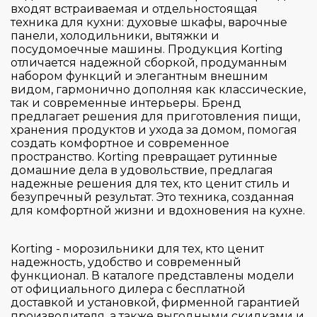
Gorenje
входят встраиваемая и отдельностоящая
техника для кухни: духовые шкафы, варочные
Graude
панели, холодильники, вытяжки и
HiSTORY
посудомоечные машины. Продукция Korting
отличается надежной сборкой, продуманным
Hiberg
набором функций и элегантным внешним
видом, гармонично дополняя как классические,
Korting
так и современные интерьеры. Бренд
Страна производитель
Kuppersbusch
предлагает решения для приготовления пищи,
хранения продуктов и ухода за домом, помогая
Liebherr
создать комфортное и современное
Цвет
пространство. Korting превращает рутинные
Maunfeld
Австрия
домашние дела в удовольствие, предлагая
Smeg
Болгария
надежные решения для тех, кто ценит стиль и
Серия
безупречный результат. Это техника, созданная
Teka
Венгрия
для комфортной жизни и вдохновения на кухне.
V-Zug
Германия
Управление
600
Италия
Korting - морозильники для тех, кто ценит
Comfort
надежность, удобство и современный
Тип установки
Китай
функционал. В каталоге представлены модели
Touch & Swipe
Essential
от официального дилера с бесплатной
Малайзия
Touch Control
доставкой и установкой, фирменной гарантией
PRELUDIO
Тип крепления фасада
Румыния
производителя, а также выгодными скидками и
встраиваемый