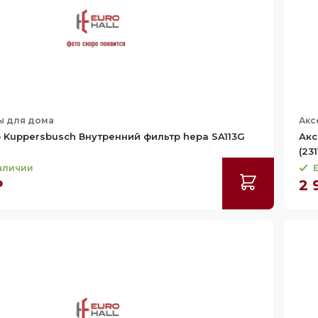
ы для дома
Акс
 Kuppersbusch Внутренний фильтр hepa SA113G
Акс
(231
наличии
Е
₽
2 