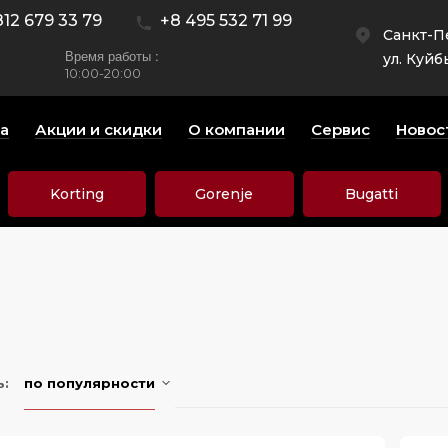
812 679 33 79
+8 495 532 71 99
Санкт-П
Время работы :
ул. Куйб
10:00-20:00
а
Акции и скидки
О компании
Сервис
Новос
Korting
Gorenje
Bugatti
ь:
по популярности