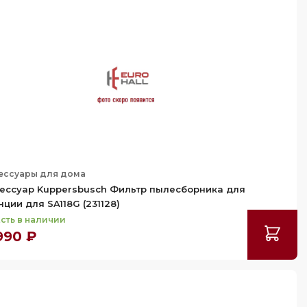
ессуары для дома
ессуар Kuppersbusch Фильтр пылесборника для
нции для SA118G (231128)
сть в наличии
990 ₽