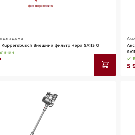
ы для дома
Акс
 Kuppersbusch Внешний фильтр Hepa SA113 G
Акс
SA1
наличии
₽
Е
5 