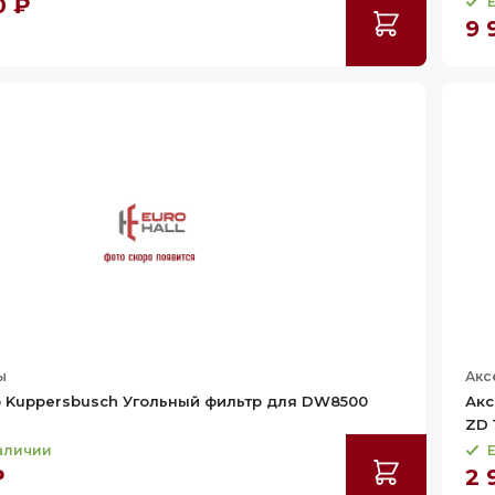
0 ₽
Е
9 
ы
Акс
 Kuppersbusch Угольный фильтр для DW8500
Акс
ZD 
наличии
Е
₽
2 