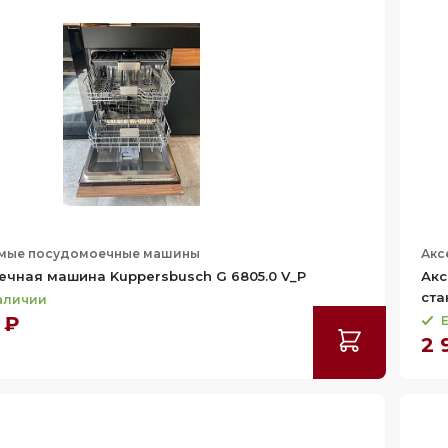
мые посудомоечные машины
Акс
чная машина Kuppersbusch G 6805.0 V_P
Акс
ста
наличии
 ₽
Е
2 