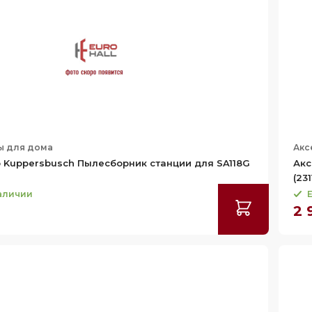
ы для дома
Акс
 Kuppersbusch Пылесборник станции для SA118G
Акс
(231
наличии
Е
₽
2 