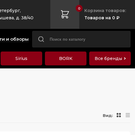
0
етербург,
Корзина товаров:
ышева, д. 38/40
Товаров на 0 ₽
ти и обзоры
Sirius
BORK
Все бренды
Вид: