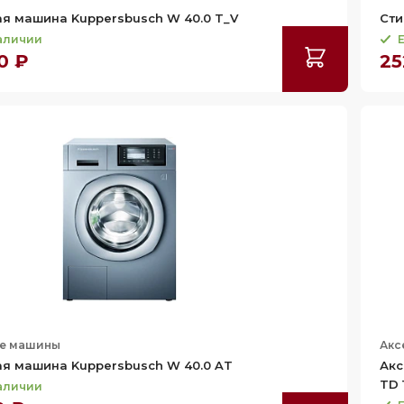
я машина Kuppersbusch W 40.0 T_V
Сти
наличии
Е
0 ₽
25
е машины
Акс
я машина Kuppersbusch W 40.0 AT
Акс
TD 
наличии