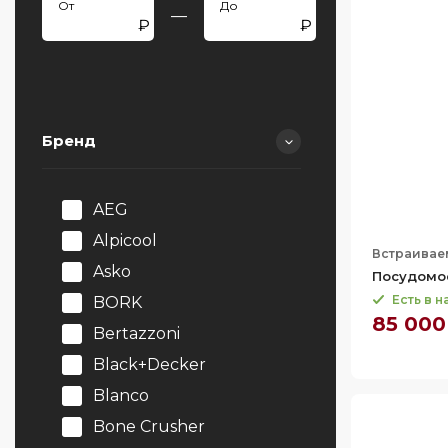
—
Бренд
AEG
Alpicool
Встраивае
Asko
Посудомое
Есть в 
BORK
85 000
Bertazzoni
Black+Decker
Blanco
Bone Crusher