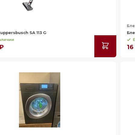
Бле
uppersbusch SA 113 G
Бле
наличии
Е
 ₽
16