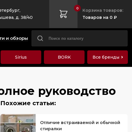
0
етербург,
Корзина товаров:
ышева, д. 38/40
Товаров на 0 ₽
ти и обзоры
Sirius
BORK
Все бренды
олное руководство
Отличие встраиваемой и обычной
стиралки