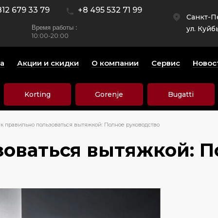
812 679 33 79
+8 495 532 71 99
Санкт-П
Время работы :
ул. Куйб
10:00-20:00
а
Акции и скидки
О компании
Сервис
Новос
Korting
Gorenje
Bugatti
к правильно пользоваться вытяжкой: Полное руководство
зоваться вытяжкой: П