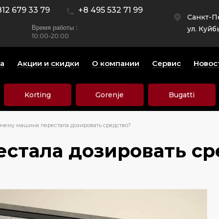
812 679 33 79
+8 495 532 71 99
Санкт-П
Время работы :
ул. Куйб
10:00-20:00
а
Акции и скидки
О компании
Сервис
Новос
Korting
Gorenje
Bugatti
чему машина перестала дозировать средство?
стала дозировать ср