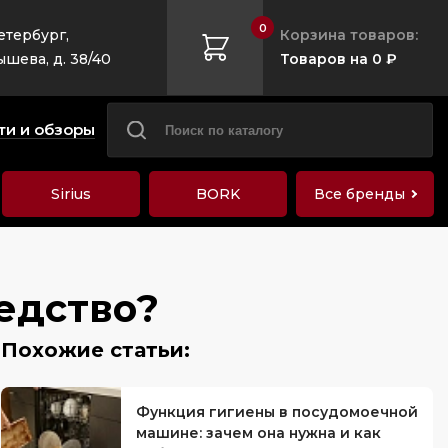
0
етербург,
Корзина товаров:
ышева, д. 38/40
Товаров на 0 ₽
ти и обзоры
Sirius
BORK
Все бренды
едство?
Функция гигиены в посудомоечной
машине: зачем она нужна и как