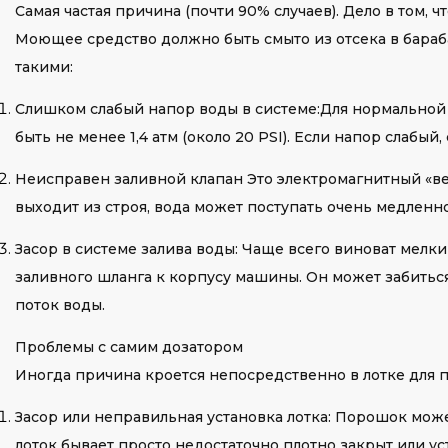
Самая частая причина (почти 90% случаев). Дело в том, 
Моющее средство должно быть смыто из отсека в бараб
такими:
Слишком слабый напор воды в системе:Для нормальной
быть не менее 1,4 атм (около 20 PSI). Если напор слабый
Неисправен заливной клапан Это электромагнитный «вен
выходит из строя, вода может поступать очень медленно
Засор в системе залива воды: Чаще всего виноват мелк
заливного шланга к корпусу машины. Он может забиться
поток воды.
Проблемы с самим дозатором
Иногда причина кроется непосредственно в лотке для п
Засор или неправильная установка лотка: Порошок може
лоток бывает просто недостаточно плотно закрыт или у