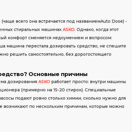
чаще всего она встречается под названиемAuto Dose) -
еменных стиральных машинах
ASKO
. Однако, когда этот
мый комфорт сменяется недоумением и вопросом:
ваша машина перестала дозировать средство, не спешите
ожно решить самостоятельно, без дорогостоящего
редство? Основные причины
тема дозирования
ASKO
работает просто: внутри машины
ционера (примерно на 15-20 стирок). Специальные
насосы подают ровно столько химии, сколько нужно для
те возникают по нескольким причинам, которые можно