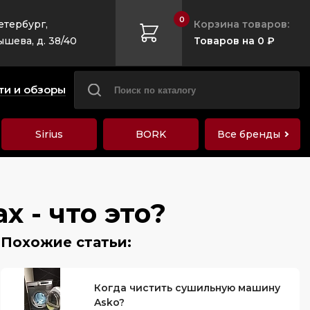
0
етербург,
Корзина товаров:
ышева, д. 38/40
Товаров на 0 ₽
ти и обзоры
Sirius
BORK
Все бренды
 - что это?
Когда чистить сушильную машину
Asko?