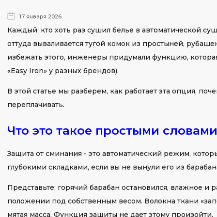
17 января 2026
Каждый, кто хоть раз сушил белье в автоматической суш
оттуда вываливается тугой комок из простыней, рубаше
избежать этого, инженеры придумали функцию, которая 
«Easy Iron» у разных брендов).
В этой статье мы разберем, как работает эта опция, поч
переплачивать.
Что это такое простыми словам
Защита от сминания - это автоматический режим, кото
глубокими складками, если вы не вынули его из барабан
Представьте: горячий барабан остановился, влажное и р
положении под собственным весом. Волокна ткани «запо
мятая масса. Функция защиты не дает этому произойти.