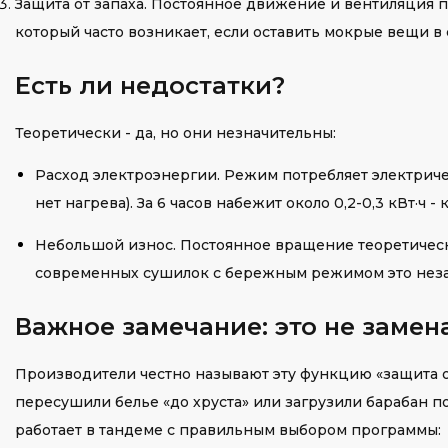
Защита от запаха. Постоянное движение и вентиляция п
который часто возникает, если оставить мокрые вещи в
Есть ли недостатки?
Теоретически - да, но они незначительны:
Расход электроэнергии. Режим потребляет электричест
нет нагрева). За 6 часов набежит около 0,2-0,3 кВт·ч
Небольшой износ. Постоянное вращение теоретическ
современных сушилок с бережным режимом это неза
Важное замечание: это не замен
Производители честно называют эту функцию «защита от 
пересушили белье «до хруста» или загрузили барабан п
работает в тандеме с правильным выбором программы: