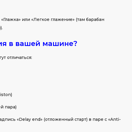
«Глажка» или «Легкое глажение» (там барабан
).
ция в вашей машине?
ут отличаться:
iston)
й пара)
дпись «Delay end» (отложенный старт) в паре с «Anti-