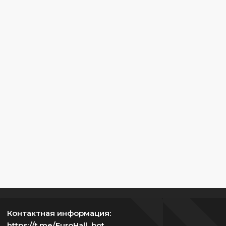
Контактная информация:
https://t.me/EuroHall_bot