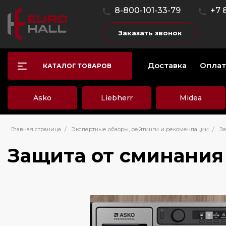
8-800-101-33-79
+7 
Заказать звонок
Доставка
Оплат
КАТАЛОГ ТОВАРОВ
Asko
Liebherr
Midea
Главная страница
/
Экспертные обзоры, рейтинги и рекомендации
/
За
Защита от сминания