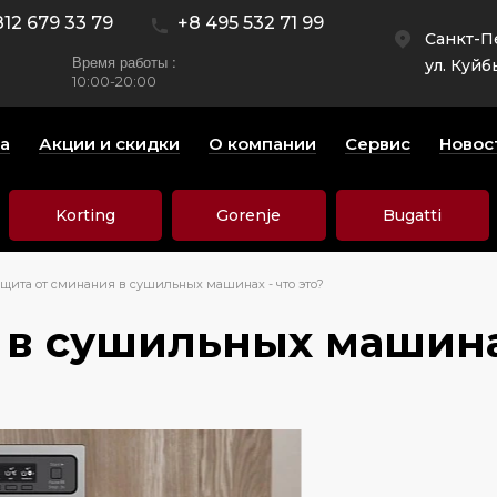
812 679 33 79
+8 495 532 71 99
Санкт-П
Время работы :
ул. Куйб
10:00-20:00
а
Акции и скидки
О компании
Сервис
Новос
Korting
Gorenje
Bugatti
щита от сминания в сушильных машинах - что это?
 в сушильных машинах