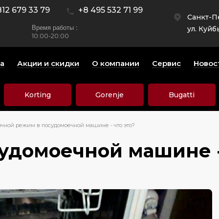
812 679 33 79
+8 495 532 71 99
Санкт-П
Время работы :
ул. Куйб
10:00-20:00
а
Акции и скидки
О компании
Сервис
Новос
Korting
Gorenje
Bugatti
чной режим в посудомоечной машине - что это?
удомоечной машине -