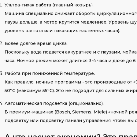
Ультра-тихая работа (главный козырь).
Машина специально снижает обороты циркуляционного 
паузы дольше, а мотор крутится медленнее. Уровень шу
уровень шепота или тикающих настенных часов).
Более долгое время цикла.
Поскольку вода подается аккуратнее и с паузами, мойка
часа. Ночной режим может длиться 3-4 часа и даже до 6
Работа при пониженной температуре.
Как правило, ночные программы - это производные от 
50°C (максимум 55°C). Это не подходит для сильных жи
Автоматическая подсветка (опционально).
В премиум-машинах (Bosch, Siemens, Miele) «ночной р
подсветку или подсветку панели управления, чтобы вы 
А что насчет экономии? Это пра