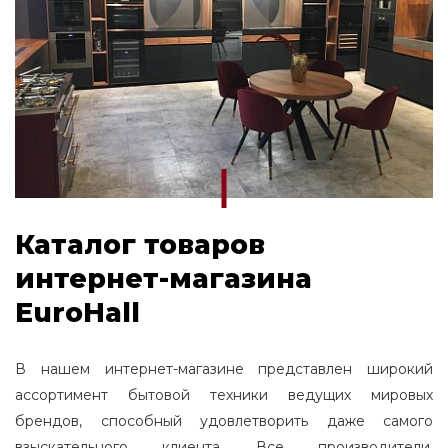
холодильник midea транспортировочные
болты
панель управления холодильника midea
холодильник midea не морозит
холодильник midea первое включение
как выставить температуру в
холодильнике midea
Каталог товаров
потребляемая мощность холодильника
интернет-магазина
midea
EuroHall
регулировка ножек в холодильнике midea
холодильник midea сколько потребляет
В нашем интернет-магазине представлен широкий
ампер
ассортимент бытовой техники ведущих мировых
midea холодильник как переключить
брендов, способный удовлетворить даже самого
режимы холода
взыскательного клиента. Все производители,