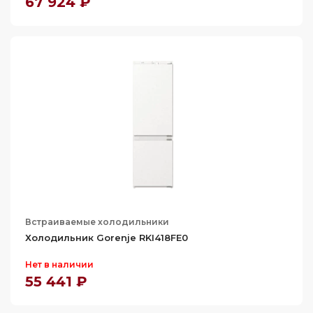
67 924 ₽
274
275
276
280
281
282
283
284
285
286
Встраиваемые холодильники
290
Холодильник Gorenje RKI418FE0
293
Нет в наличии
294
55 441 ₽
296
298