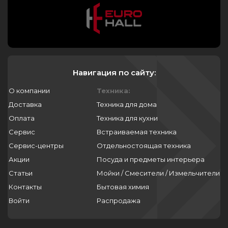
дисплей холодильника midea
холодильник midea как настроить
температуру
управление холодильник midea
Навигация по сайту:
как настроить холодильник midea
О компании
Техника:
Доставка
Техника для дома
Встраиваемые холодильники
Оплата
Техника для кухни
Встраиваемый двухкамерный
Сервис
Встраиваемая техника
холодильник liebherr
Сервис-центры
Отдельностоящая техника
Встраиваемый холодильник liebherr
Акции
Посуда и предметы интерьера
biofresh
Статьи
Мойки / Смесители / Измельчители
Контакты
Бытовая химия
Холодильник liebherr встроенный
однокамерный
Войти
Распродажа
Встраиваемый холодильник liebherr