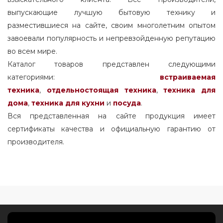
выпускающие лучшую бытовую технику и
как отрегулировать температуру в
холодильнике midea
разместившиеся на сайте, своим многолетним опытом
завоевали популярность и непревзойденную репутацию
потребление холодильника midea квт час
во всем мире.
Каталог товаров представлен следующими
какой компрессор в холодильнике midea
категориями:
встраиваемая
как отключить холодильник midea
техника
,
отдельностоящая
техника
,
техника для
дома
,
техника для кухни
и
посуда
.
как работает холодильник midea
Вся представленная на сайте продукция имеет
midea холодильник настройка
сертификаты качества и официальную гарантию от
температуры
производителя.
установка холодильника midea
midea холодильник как включить
мощность холодильник midea
настройка холодильника midea