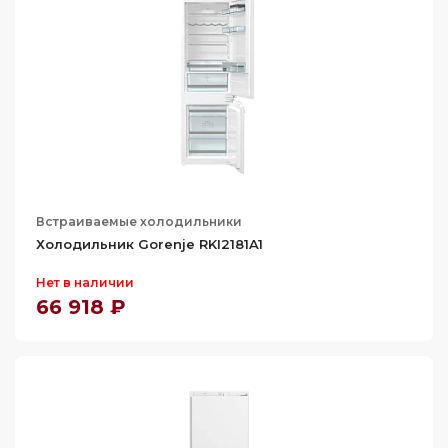
341
350
355
369
370
376
382
Встраиваемые холодильники
383
Холодильник Gorenje RKI2181A1
385
Нет в наличии
394
66 918 ₽
400
406
427
440