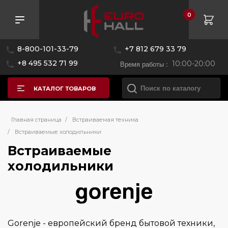
0
Розничная цена
8-800-101-33-79
+7 812 679 33 79
—
+8 495 532 71 99
Время работы :
10:00-20:00
КАТАЛОГ ТОВАРОВ
Бренд
Главная страница
/
Встраиваемая техника
/
Встраиваемые холодильники
Встраиваемые
Asko
холодильники
Bertazzoni
Bosch
Brandt
De Dietrich
Gorenje - европейский бренд бытовой техники,