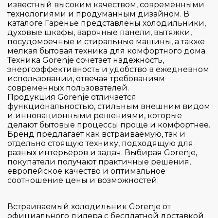
Electrolux
известный высоким качеством, современными
технологиями и продуманным дизайном. В
Franke
каталоге Гаренье представлены холодильники,
духовые шкафы, варочные панели, вытяжки,
Gencool
посудомоечные и стиральные машины, а также
Gorenje
мелкая бытовая техника для комфортного дома.
Техника Gorenje сочетает надежность,
Graude
энергоэффективность и удобство в ежедневном
Страна производитель
использовании, отвечая требованиям
Haier
современных пользователей.
HiSTORY
Продукция Gorenje отличается
Цвет
функциональностью, стильным внешним видом
Hiberg
Австрия
и инновационными решениями, которые
Hitachi
делают бытовые процессы проще и комфортнее.
Болгария
Серия
Бренд предлагает как встраиваемую, так и
Io Mabe
Венгрия
отдельно стоящую технику, подходящую для
разных интерьеров и задач. Выбирая Gorenje,
Korting
Германия
Управление
покупатели получают практичные решения,
600
Kuppersbusch
Германия / Австрия
европейское качество и оптимальное
Advanced
соотношение цены и возможностей.
Тип установки
Liebherr
Италия
Touch & Swipe
Comfort
Maunfeld
Китай
Touch Control
Встраиваемый холодильник Gorenje от
Essential
Тип крепления фасада
Meyvel
официального дилера с бесплатной доставкой
Польша
встраиваемый