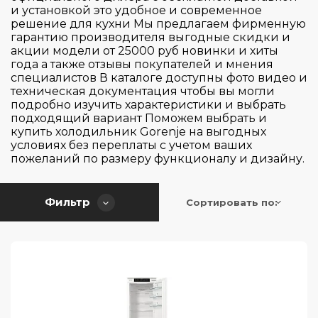
Кнопочное
Exclusive
и установкой это удобное и современное
Midea
Румыния
Отдельностоящая
решение для кухни Мы предлагаем фирменную
Механическое
Тип холодильника
Maestro
гарантию производителя выгодные скидки и
Выдвижная каретка
Miele
Сербия
уличный
Поворотный регулятор
акции модели от 25000 руб новинки и хиты
Outdoor Cooler
Жесткое крепление фасада
Neff
Словения
года а также отзывы покупателей и мнения
Тип винного шкафа
Сенсорное
Peak
French Door
специалистов В каталоге доступны фото видео и
Скользящее крепление фасада
Samsung Electronics
Таиланд
техническая документация чтобы вы могли
Сенсорные кнопки
Peak / Prime
Side-by-side
Техника плоских шарниров (Жесткое
подробно изучить характеристики и выбрать
Smeg
Перенавешиваемая дверь
Турция
электромеханическое
Двухзонный
крепление фасада)
подходящий вариант Поможем выбрать и
Philharmonie
Двухдверный
Teka
Франция
купить холодильник Gorenje на выгодных
Электронное
Plus
Двухкамерный
условиях без переплаты с учетом ваших
Wi-Fi подключение
V-Zug
Швейцария
да
пожеланий по размеру функционалу и дизайну.
Premium
Мини-бар
Whirlpool
Нет
Количество бутылок
Prime
Однодверный
Приложение ConnectLife
Фильтр
Сортировать по:
Professional
Однокамерный
Приложение ConnectLife.TRIR
Количество температурных зон
Pure
Четырехдверный
80
Приложение Home Connect
Serie | 2
83
Приложение Miele@home
Общий объем (л)
1
Serie | 4
Приложение MSmartLife / MSmartHome
2
Serie | 6
Диспенсер
Приложение SmartDevice
80
3
Series 2