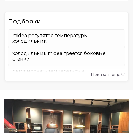
Подборки
midea регулятор температуры
холодильник
холодильник midea греется боковые
стенки
регулировать температуру в
Показать еще
холодильнике midea
как перевесить дверцу холодильника
midea
серийный номер холодильника midea где
как установить температуру в
холодильнике midea