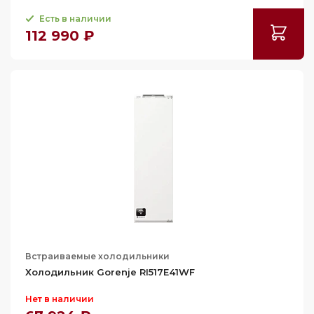
258
Есть в наличии
112 990 ₽
260
262
263
264
265
266
267
268
269
270
Встраиваемые холодильники
271
Холодильник Gorenje RI517E41WF
272
Нет в наличии
273