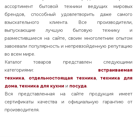
ампер
ассортимент бытовой техники ведущих мировых
midea холодильник как переключить
брендов, способный удовлетворить даже самого
режимы холода
взыскательного клиента. Все производители,
выпускающие лучшую бытовую технику и
как отрегулировать температуру в
холодильнике midea
разместившиеся на сайте, своим многолетним опытом
завоевали популярность и непревзойденную репутацию
потребление холодильника midea квт час
во всем мире.
Каталог товаров представлен следующими
какой компрессор в холодильнике midea
категориями:
встраиваемая
как отключить холодильник midea
техника
,
отдельностоящая
техника
,
техника для
дома
,
техника для кухни
и
посуда
.
как работает холодильник midea
Вся представленная на сайте продукция имеет
midea холодильник настройка
сертификаты качества и официальную гарантию от
температуры
производителя.
установка холодильника midea
midea холодильник как включить