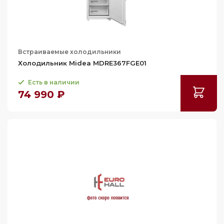
341
350
355
Встраиваемые холодильники
369
Холодильник Midea MDRE367FGE01
370
Есть в наличии
376
74 990 ₽
382
383
385
394
400
406
427
440