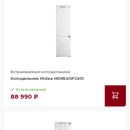
258
260
262
263
264
265
266
267
Встраиваемые холодильники
Холодильник Midea MDRE413FGE01
268
269
Есть в наличии
88 990 ₽
270
271
272
273