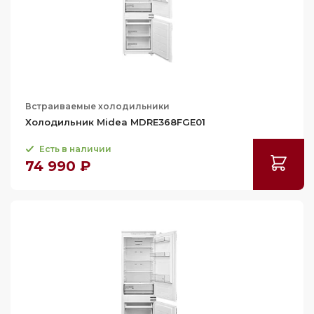
300
301
304
305
Встраиваемые холодильники
306
Холодильник Midea MDRE368FGE01
307
Есть в наличии
309
74 990 ₽
310
311
315
319
320
321
329