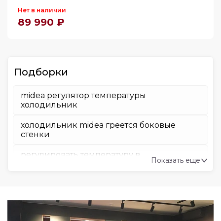
Нет в наличии
89 990 ₽
Подборки
midea регулятор температуры
холодильник
холодильник midea греется боковые
стенки
регулировать температуру в
Показать еще
холодильнике midea
как перевесить дверцу холодильника
midea
серийный номер холодильника midea где