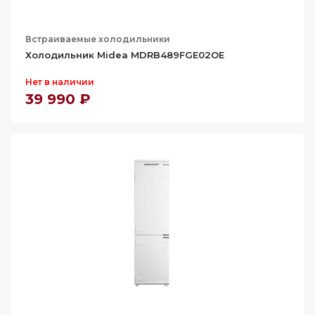
470
479
Встраиваемые холодильники
488
Холодильник Midea MDRB489FGE02OE
499
Нет в наличии
500
39 990 ₽
509
516
526
528
530
546
556
567
607
619