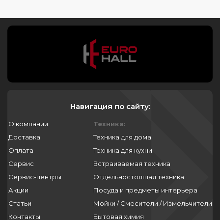
мощность холодильник midea
настройка холодильника midea
дисплей холодильника midea
холодильник midea как настроить
температуру
управление холодильник midea
Навигация по сайту:
как настроить холодильник midea
О компании
Техника:
Доставка
Техника для дома
Встраиваемые холодильники
Оплата
Техника для кухни
Встраиваемый двухкамерный
Сервис
Встраиваемая техника
холодильник liebherr
Сервис-центры
Отдельностоящая техника
Встраиваемый холодильник liebherr
Акции
Посуда и предметы интерьера
biofresh
Статьи
Мойки / Смесители / Измельчители
Контакты
Бытовая химия
Холодильник liebherr встроенный