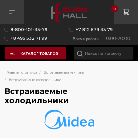
0
Розничная цена
8-800-101-33-79
+7 812 679 33 79
—
+8 495 532 71 99
Время работы :
10:00-20:00
КАТАЛОГ ТОВАРОВ
Бренд
Главная страница
/
Встраиваемая техника
/
Встраиваемые холодильники
Встраиваемые
Asko
холодильники
Bertazzoni
Bosch
Brandt
De Dietrich