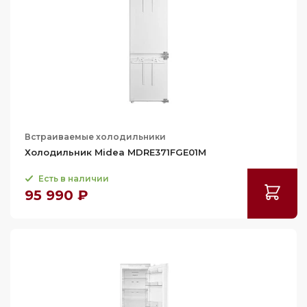
274
275
276
280
281
282
283
Встраиваемые холодильники
Холодильник Midea MDRE371FGE01M
284
285
Есть в наличии
95 990 ₽
286
290
293
294
296
298