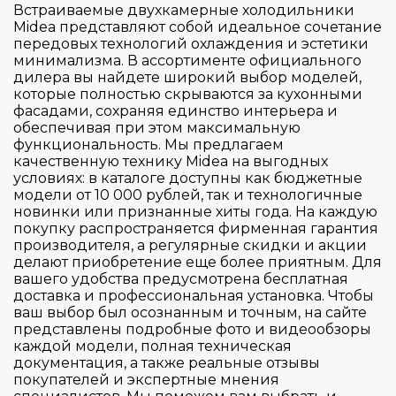
Кнопочное
Встраиваемые двухкамерные холодильники
Exclusive
Midea
Румыния
Отдельностоящая
Midea представляют собой идеальное сочетание
Механическое
Тип холодильника
Maestro
передовых технологий охлаждения и эстетики
Выдвижная каретка
Miele
Сербия
уличный
Поворотный регулятор
минимализма. В ассортименте официального
Outdoor Cooler
Жесткое крепление фасада
Neff
дилера вы найдете широкий выбор моделей,
Словения
Тип винного шкафа
Сенсорное
Peak
которые полностью скрываются за кухонными
French Door
Скользящее крепление фасада
Samsung Electronics
Таиланд
фасадами, сохраняя единство интерьера и
Сенсорные кнопки
Peak / Prime
Side-by-side
обеспечивая при этом максимальную
Техника плоских шарниров (Жесткое
Smeg
Перенавешиваемая дверь
Турция
электромеханическое
функциональность. Мы предлагаем
Двухзонный
крепление фасада)
Philharmonie
Двухдверный
Teka
Франция
качественную технику Midea на выгодных
Электронное
Plus
условиях: в каталоге доступны как бюджетные
Двухкамерный
Wi-Fi подключение
V-Zug
Швейцария
да
модели от 10 000 рублей, так и технологичные
Premium
Мини-бар
новинки или признанные хиты года. На каждую
Whirlpool
Нет
покупку распространяется фирменная гарантия
Количество бутылок
Prime
Однодверный
Приложение ConnectLife
производителя, а регулярные скидки и акции
Professional
Однокамерный
делают приобретение еще более приятным. Для
Приложение ConnectLife.TRIR
Количество температурных зон
вашего удобства предусмотрена бесплатная
Pure
Четырехдверный
80
доставка и профессиональная установка. Чтобы
Приложение Home Connect
ваш выбор был осознанным и точным, на сайте
Serie | 2
83
Приложение Miele@home
Общий объем (л)
представлены подробные фото и видеообзоры
1
Serie | 4
каждой модели, полная техническая
Приложение MSmartLife / MSmartHome
документация, а также реальные отзывы
2
Serie | 6
Диспенсер
Приложение SmartDevice
покупателей и экспертные мнения
80
3
Series 2