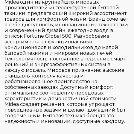
Midea один из крупнейших мировых
Electrolux
производителей интеллектуальной бытовой
Franke
техники, предлагающий широкий ассортимент
товаров для комфортной жизни. Бренд сочетает
Gencool
в себе доступность, инновационные технологии
Gorenje
и современный дизайн, ежегодно входя в
список Fortune Global 500. Разнообразие
Graude
ассортимента: от функциональных
Страна производитель
кондиционеров и холодильников до малой
Haier
бытовой техники и микроволновых печей.
HiSTORY
Технологичность: постоянное внедрение смарт-
Цвет
решений и энергоэффективных систем в
Hiberg
Австрия
каждую модель. Мировое признание: высокие
стандарты контроля качества и
Hitachi
Болгария
Серия
роботизированное производство на
Io Mabe
Венгрия
собственных заводах. Доступный комфорт:
оптимальное соотношение передовых
Korting
Германия
Управление
характеристик и демократичной стоимости.
600
Kuppersbusch
Midea создает решения, которые упрощают
Германия / Австрия
повседневные задачи и делают домашний быт
Advanced
Тип установки
Liebherr
Италия
современным. Бытовая техника бренда это
Touch & Swipe
Comfort
надежность и инновации, доступные каждому.
Maunfeld
Китай
Touch Control
Essential
Тип крепления фасада
Meyvel
Польша
встраиваемый