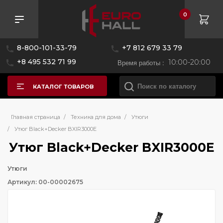
0
8-800-101-33-79
+7 812 679 33 79
+8 495 532 71 99
Время работы :
10:00-20:00
КАТАЛОГ ТОВАРОВ
Главная страница
/
Техника для дома
/
Утюги
/
Утюг Black+Decker BXIR3000E
Утюг Black+Decker BXIR3000E
Утюги
Артикул: 00-00002675