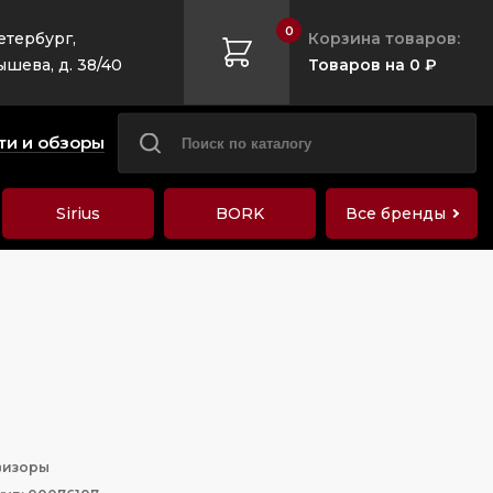
0
етербург,
Корзина товаров:
ышева, д. 38/40
Товаров на 0 ₽
ти и обзоры
Sirius
BORK
Все бренды
визоры