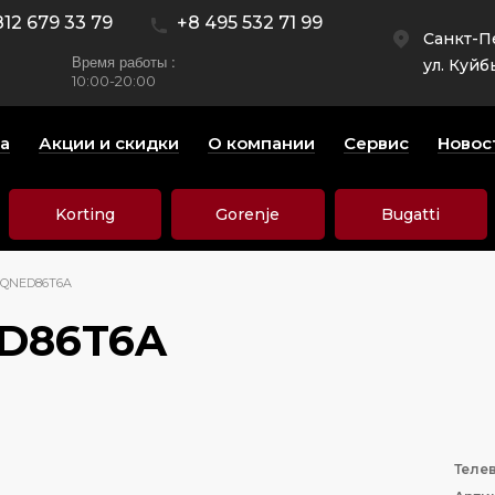
812 679 33 79
+8 495 532 71 99
Санкт-П
Время работы :
ул. Куйб
10:00-20:00
а
Акции и скидки
О компании
Сервис
Новос
Korting
Gorenje
Bugatti
6QNED86T6A
ED86T6A
Теле