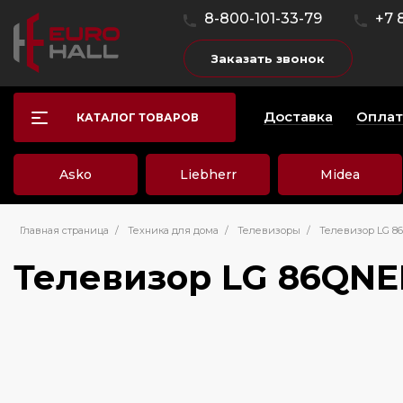
8-800-101-33-79
+7 
Заказать звонок
Доставка
Оплат
КАТАЛОГ ТОВАРОВ
Asko
Liebherr
Midea
Главная страница
/
Техника для дома
/
Телевизоры
/
Телевизор LG 8
Телевизор LG 86QN