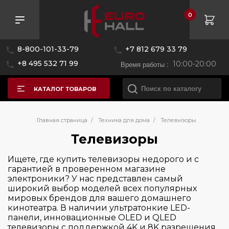
0
Розничная цена
8-800-101-33-79
+7 812 679 33 79
—
+8 495 532 71 99
Время работы :
10:00-20:00
КАТАЛОГ ТОВАРОВ
Бренд
Главная страница
/
Техника для дома
/
Телевизоры
Телевизоры
Страна производитель
Hiberg
Ищете, где купить телевизоры недорого и с
гарантией в проверенном магазине
Hisense
Цвет
электроники? У нас представлен самый
Беларусь
Kuppersbusch
широкий выбор моделей всех популярных
Китай
мировых брендов для вашего домашнего
Samsung Electronics
Тип дисплея
кинотеатра. В наличии ультратонкие LED-
Польша
панели, инновационные OLED и QLED
телевизоры с поддержкой 4K и 8K разрешения
Россия