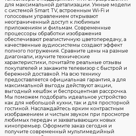
для максимальной детализации. Умные модели
LED
Применить
Сбросить
с системой Smart TV, встроенным Wi-Fi и
OLED
голосовым управлением открывают
неограниченный доступ к любимым
QLED
приложениям и фильмам. Современные
QNED
процессоры обработки изображения
обеспечивают реалистичную цветопередачу, а
Лазерный
качественные аудиосистемы создают эффект
полного погружения. Сравните цены на разные
диагонали, изучите технические
характеристики, почитайте реальные отзывы
покупателей и закажите телевизор с быстрой и
бережной доставкой. На всю технику
предоставляется официальная гарантия, а для
максимальной выгоды действуют акции,
выгодный кешбэк и беспроцентная рассрочка.
Мы поможем подобрать идеальное устройство
как для небольшой кухни, так и для просторной
гостиной. Наслаждайтесь ярким контрастным
изображением и чистым звуком при просмотре
любимых передач и захватывающих новых
кинопремьер. Оформите заказ сегодня и
получите современный мультимедийный