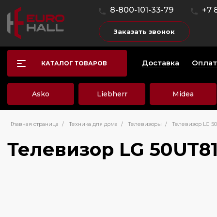
8-800-101-33-79
+7 
Заказать звонок
Доставка
Оплат
КАТАЛОГ ТОВАРОВ
Asko
Liebherr
Midea
Главная страница
/
Техника для дома
/
Телевизоры
/
Телевизор LG 5
Телевизор LG 50UT8