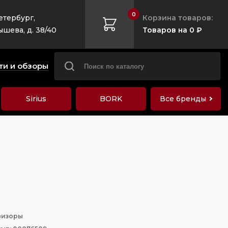
0
етербург,
Корзина товаров:
ышева, д. 38/40
Товаров на 0 ₽
ти и обзоры
Sirius
BORK
Все бренды
визоры