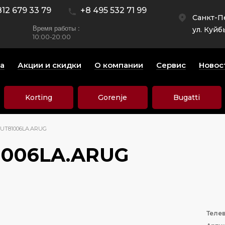
812 679 33 79
+8 495 532 71 99
Санкт-П
Время работы :
ул. Куйб
10:00-20:00
а
Акции и скидки
О компании
Сервис
Новос
Korting
Gorenje
Bugatti
0UT81006LA.ARUG
1006LA.ARUG
Теле