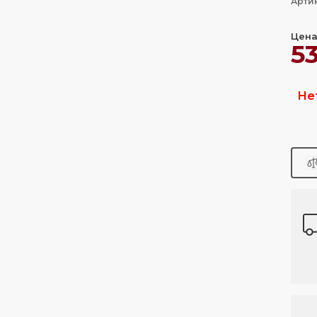
Арти
Цена
5
Не