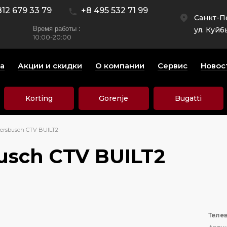
812 679 33 79
+8 495 532 71 99
Санкт-П
Время работы :
ул. Куйб
10:00-20:00
а
Акции и скидки
О компании
Сервис
Новос
Korting
Gorenje
Bugatti
ersbusch CTV BUILT2
usch CTV BUILT2
Теле