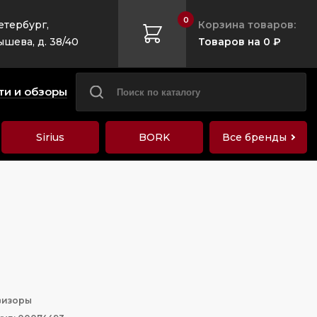
0
етербург,
Корзина товаров:
ышева, д. 38/40
Товаров на 0 ₽
ти и обзоры
Sirius
BORK
Все бренды
визоры