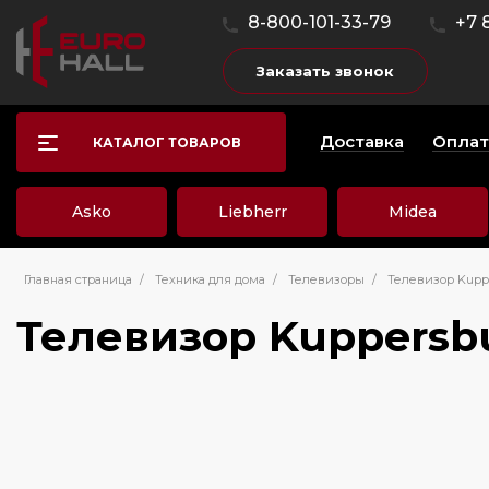
8-800-101-33-79
+7 
Заказать звонок
Доставка
Оплат
КАТАЛОГ ТОВАРОВ
Asko
Liebherr
Midea
Главная страница
/
Техника для дома
/
Телевизоры
/
Телевизор Kupp
Телевизор Kuppersb