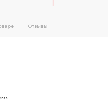
оваре
Отзывы
ense