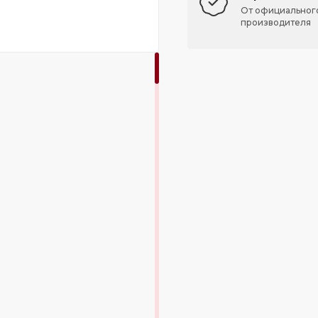
От официальног
производителя