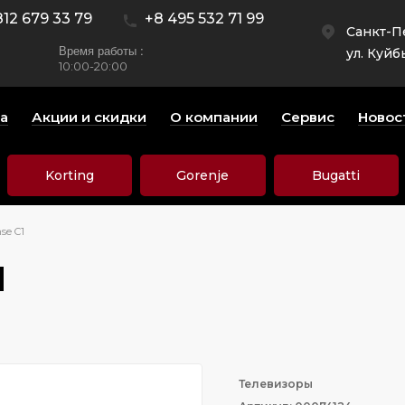
812 679 33 79
+8 495 532 71 99
Санкт-П
Время работы :
ул. Куйб
10:00-20:00
а
Акции и скидки
О компании
Сервис
Новос
Korting
Gorenje
Bugatti
se C1
1
Телевизоры