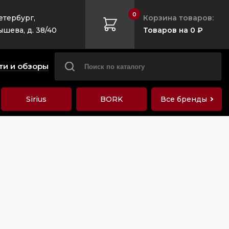
0
етербург,
Корзина товаров:
ышева, д. 38/40
Товаров на 0 ₽
ти и обзоры
Sirius
BORK
Все бренды