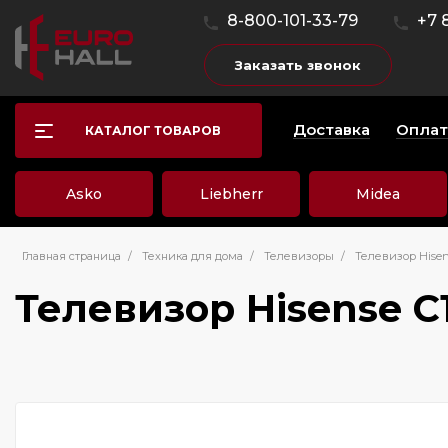
8-800-101-33-79
+7 
Заказать звонок
Доставка
Оплат
КАТАЛОГ ТОВАРОВ
Asko
Liebherr
Midea
Главная страница
/
Техника для дома
/
Телевизоры
/
Телевизор Hisen
Телевизор Hisense C