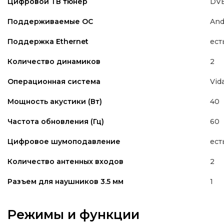
DVB
Цифровой ТВ тюнер
And
Поддерживаемые ОС
ест
Поддержка Ethernet
2
Количество динамиков
Vid
Операционная система
40
Мощность акустики (Вт)
60
Частота обновления (Гц)
ест
Цифровое шумоподавление
2
Количество антенных входов
1
Разъем для наушников 3.5 мм
Режимы и функции