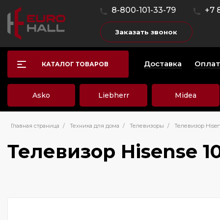
8-800-101-33-79
+7 
Заказать звонок
Доставка
Оплат
КАТАЛОГ ТОВАРОВ
Asko
Liebherr
Midea
Главная страница
/
Техника для дома
/
Телевизоры
/
Телевизор Hisen
Телевизор Hisense 1