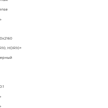
ense
ь
0x2160
10, HDR10+
зерный
0:1
ь
ь