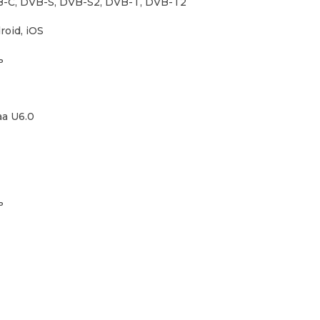
-C, DVB-S, DVB-S2, DVB-T, DVB-T2
roid, iOS
ь
aa U6.0
ь