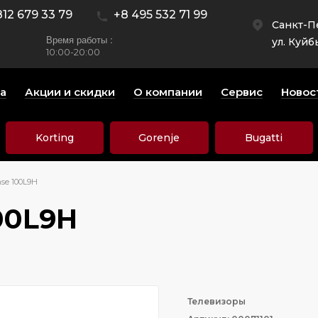
812 679 33 79
+8 495 532 71 99
Санкт-П
Время работы :
ул. Куйб
10:00-20:00
а
Акции и скидки
О компании
Сервис
Новос
Korting
Gorenje
Bugatti
se 100L9H
00L9H
Телевизоры