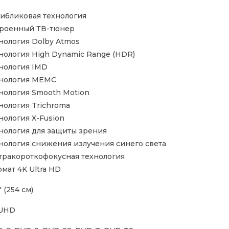
ибликовая технология
роенный ТВ-тюнер
нология Dolby Atmos
нология High Dynamic Range (HDR)
нология IMD
нология MEMC
нология Smooth Motion
нология Trichroma
нология X-Fusion
нология для защиты зрения
нология снижения излучения синего света
тракороткофокусная технология
мат 4K Ultra HD
" (254 см)
 UHD