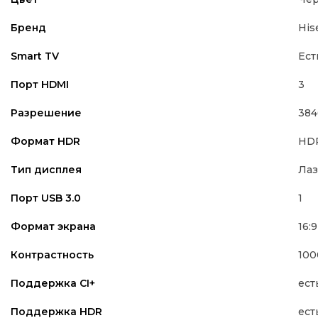
His
Бренд
Ест
Smart TV
3
Порт HDMI
384
Разрешение
HDR
Формат HDR
Ла
Тип дисплея
1
Порт USB 3.0
16:9
Формат экрана
100
Контрастность
ест
Поддержка CI+
ест
Поддержка HDR