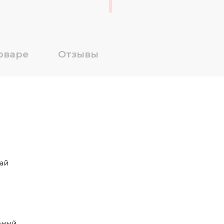
оваре
Отзывы
ай
рный