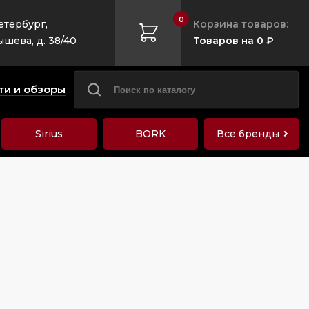
0
етербург,
Корзина товаров:
ышева, д. 38/40
Товаров на 0 ₽
ти и обзоры
Sirius
BORK
Все бренды