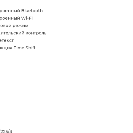
роенный Bluetooth
роенный Wi-Fi
ровой режим
ительский контроль
етекст
кция Time Shift
/225/3