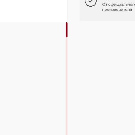
От официальног
производителя