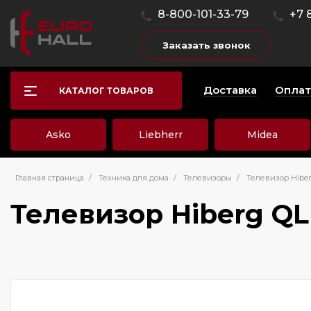
8-800-101-33-79
+7 
Заказать звонок
Доставка
Оплат
КАТАЛОГ ТОВАРОВ
Asko
Liebherr
Midea
Главная страница
/
Техника для дома
/
Телевизоры
/
Телевизор Hiber
Телевизор Hiberg QL