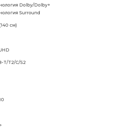
нология Dolby/Dolby+
нология Surround
(140 см)
 UHD
-T/T2/C/S2
10
ь