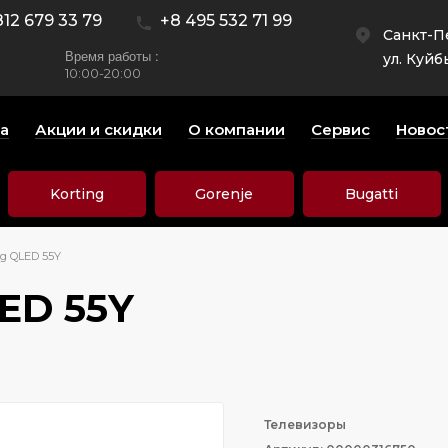
812 679 33 79
+8 495 532 71 99
Санкт-П
Время работы :
ул. Куйб
10:00-20:00
а
Акции и скидки
О компании
Сервис
Новос
Korting
Gorenje
Bugatti
g QLED 55Y
ED 55Y
Телевизоры