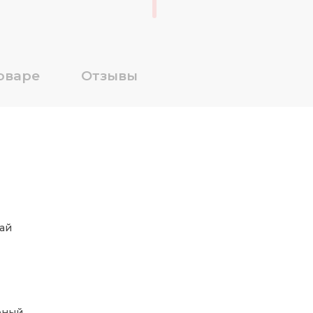
оваре
Отзывы
ай
рный