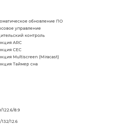
оматическое обновление ПО
осовое управление
ительский контроль
нкция ARC
нкция CEC
кция Multiscreen (Miracast)
кция Таймер сна
/122.6/8.9
/132/12.6