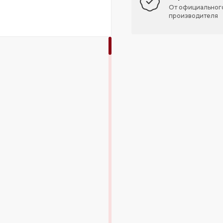
От официальног
производителя