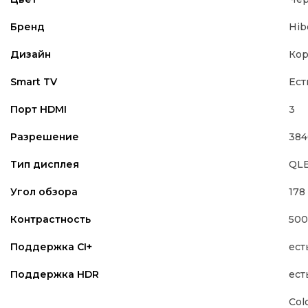
Hib
Бренд
Кор
Дизайн
Ест
Smart TV
3
Порт HDMI
384
Разрешение
QL
Тип дисплея
178
Угол обзора
500
Контрастность
ест
Поддержка CI+
ест
Поддержка HDR
Col