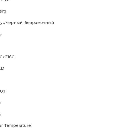
erg
ус черный, безрамочный
ь
0x2160
ED
0:1
ь
ь
or Temperature