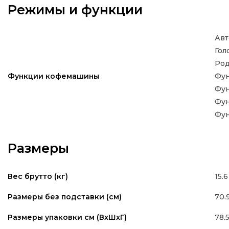
Режимы и функции
Авт
Гол
Род
Фу
Функции кофемашины
Фу
Фун
Фун
Размеры
15.6
Вес брутто (кг)
70.9
Размеры без подставки (см)
78.5
Размеры упаковки см (ВxШxГ)