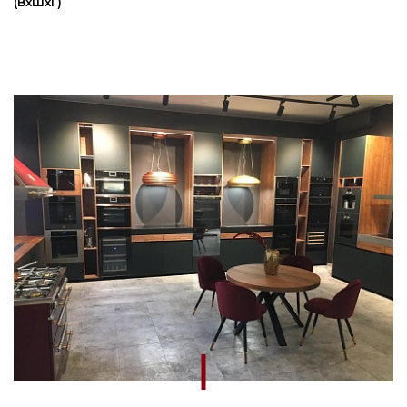
(ВxШxГ)