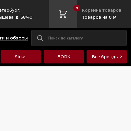
0
етербург,
Корзина товаров:
ышева, д. 38/40
Товаров на 0 ₽
ти и обзоры
Sirius
BORK
Все бренды