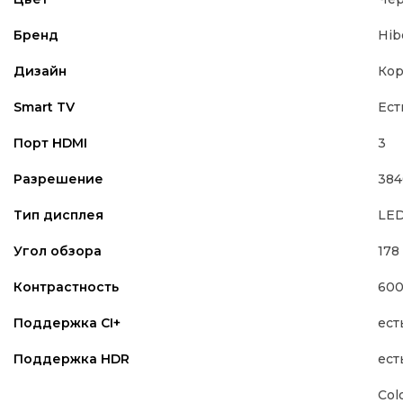
Hib
Бренд
Кор
Дизайн
Ест
Smart TV
3
Порт HDMI
384
Разрешение
LE
Тип дисплея
178
Угол обзора
600
Контрастность
ест
Поддержка CI+
ест
Поддержка HDR
Col