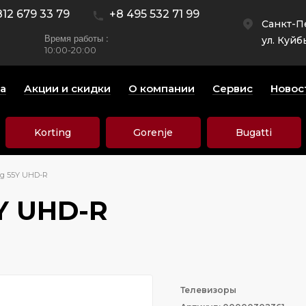
812 679 33 79
+8 495 532 71 99
Санкт-П
Время работы :
ул. Куйб
10:00-20:00
а
Акции и скидки
О компании
Сервис
Новос
Korting
Gorenje
Bugatti
rg 55Y UHD-R
Y UHD-R
Телевизоры