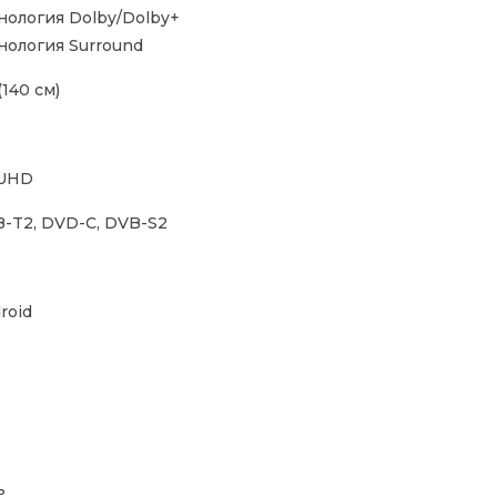
нология Dolby/Dolby+
нология Surround
(140 см)
 UHD
-T2, DVD-C, DVB-S2
roid
ь