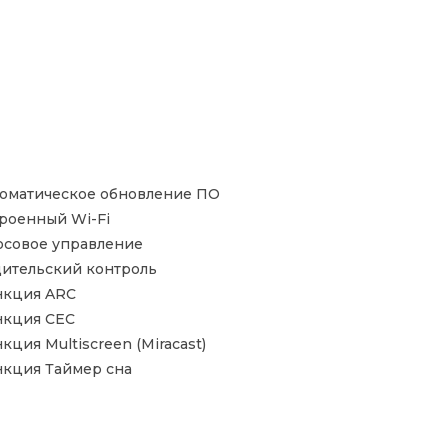
оматическое обновление ПО
роенный Wi-Fi
осовое управление
ительский контроль
нкция ARC
нкция CEC
кция Multiscreen (Miracast)
кция Таймер сна