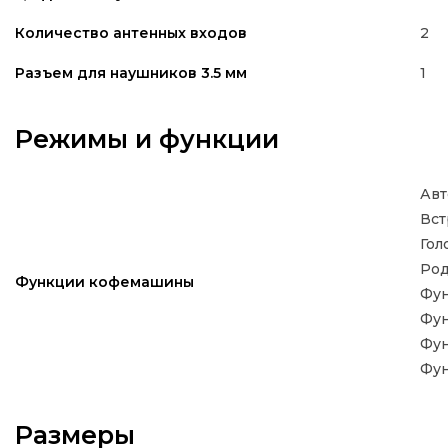
2
Количество антенных входов
1
Разъем для наушников 3.5 мм
Режимы и функции
Авт
Вст
Гол
Род
Функции кофемашины
Фу
Фу
Фун
Фун
Размеры