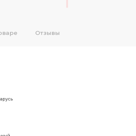
оваре
Отзывы
арусь
рный