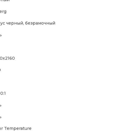
erg
ус черный, безрамочный
ь
0x2160
D
0:1
ь
ь
or Temperature