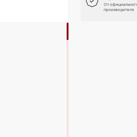
От официальног
производителя