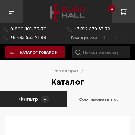
0
Розничная цена
8-800-101-33-79
+7 812 679 33 79
—
+8 495 532 71 99
Время работы :
10:00-20:00
КАТАЛОГ ТОВАРОВ
Бренд
Главная страница
Каталог
AEG
Фильтр
Alpicool
Сортировать по:
Asko
BORK
Bertazzoni