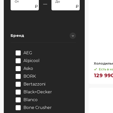
—
Бренд
AEG
Alpicool
Холодильн
Asko
Есть в 
129 99
BORK
Bertazzoni
Black+Decker
Blanco
Bone Crusher