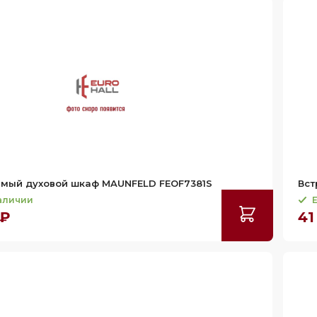
емый духовой шкаф MAUNFELD FEOF7381S
Вст
наличии
Е
 ₽
41