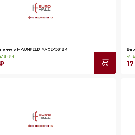
 панель MAUNFELD AVCE4531BK
Вар
наличии
Е
 ₽
17