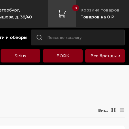
0
етербург,
Корзина товаров:
ышева, д. 38/40
Товаров на 0 ₽
ти и обзоры
Sirius
BORK
Все бренды
Вид: