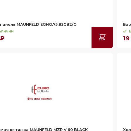
 панель MAUNFELD EGHG.75.83CB2/G
Вар
наличии
Е
 ₽
19
емая вытяжка MAUNFELD MZR V 60 BLACK
Хол