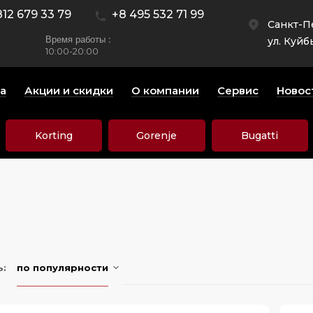
812 679 33 79
+8 495 532 71 99
Санкт-П
Время работы :
ул. Куйб
10:00-20:00
а
Акции и скидки
О компании
Сервис
Новос
Korting
Gorenje
Bugatti
ь:
по популярности