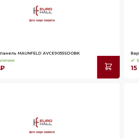
 панель MAUNFELD AVCE9055SDOBK
Вар
наличии
Е
 ₽
15