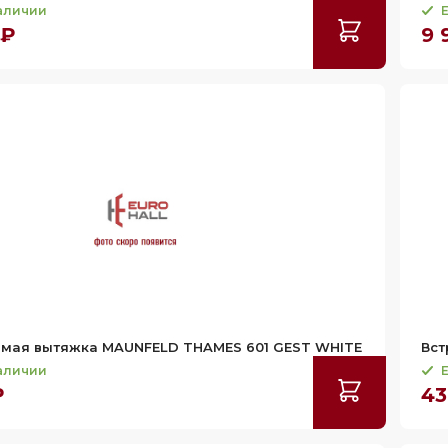
наличии
Е
 ₽
9 
емая вытяжка MAUNFELD THAMES 601 GEST WHITE
Вст
наличии
Е
₽
43