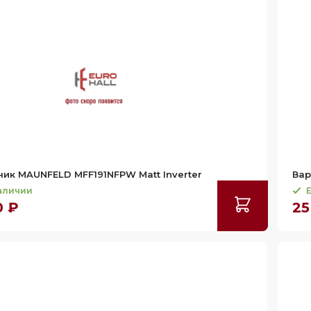
ик MAUNFELD MFF191NFPW Matt Inverter
Вар
наличии
Е
0 ₽
25