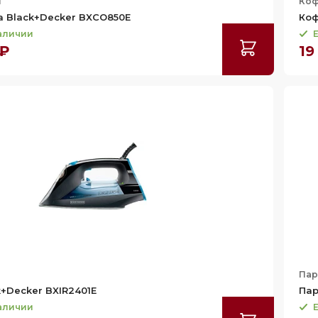
и
Коф
 Black+Decker BXCO850E
Коф
наличии
Е
 ₽
19
Пар
k+Decker BXIR2401E
Пар
наличии
Е