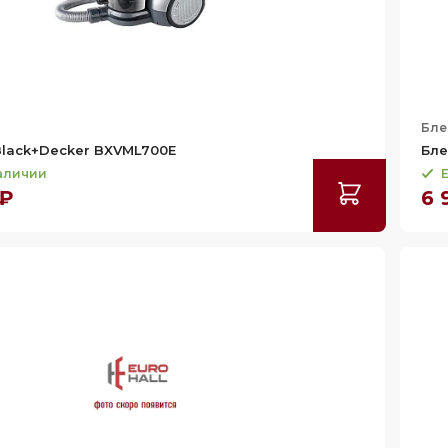
Бле
lack+Decker BXVML700E
Бле
наличии
Е
 ₽
6 