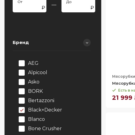
—
Бренд
AEG
Alpicool
Мясорубк
Asko
Мясорубк
Есть в 
BORK
21 999
Bertazzoni
Black+Decker
Blanco
Bone Crusher