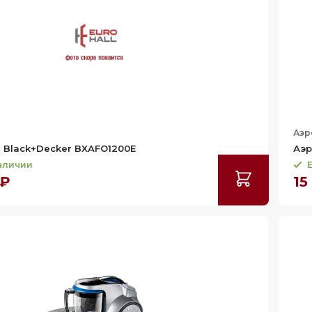
Аэр
 Black+Decker BXAFO1200E
Аэр
наличии
Е
 ₽
15