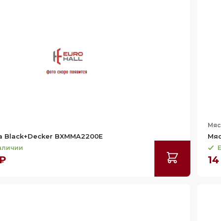
и
Мяс
а Black+Decker BXMMA2200E
Мяс
наличии
Е
 ₽
14