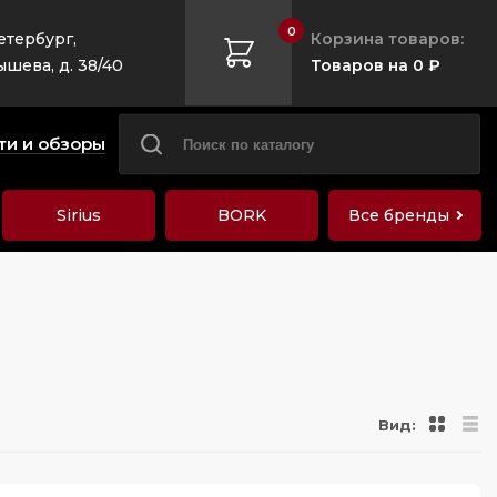
0
етербург,
Корзина товаров:
ышева, д. 38/40
Товаров на 0 ₽
ти и обзоры
Sirius
BORK
Все бренды
Вид: