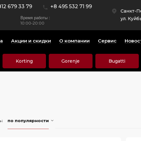
812 679 33 79
+8 495 532 71 99
Санкт-П
Время работы :
ул. Куйб
10:00-20:00
а
Акции и скидки
О компании
Сервис
Новос
Korting
Gorenje
Bugatti
ь:
по популярности