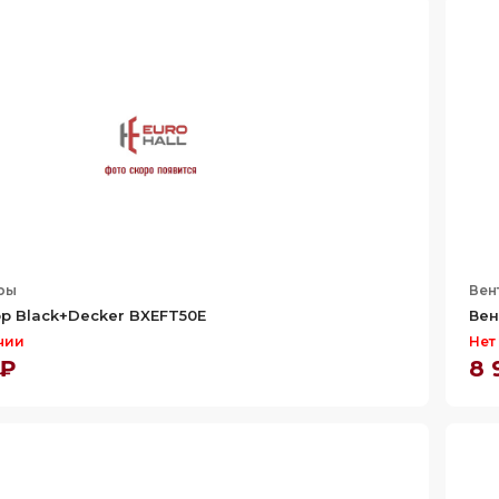
ры
Вен
р Black+Decker BXEFT50E
Вен
чии
Нет
 ₽
8 