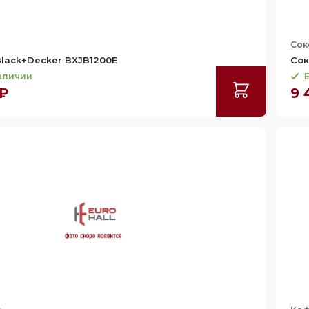
Сок
lack+Decker BXJB1200E
Сок
наличии
Е
 ₽
9 