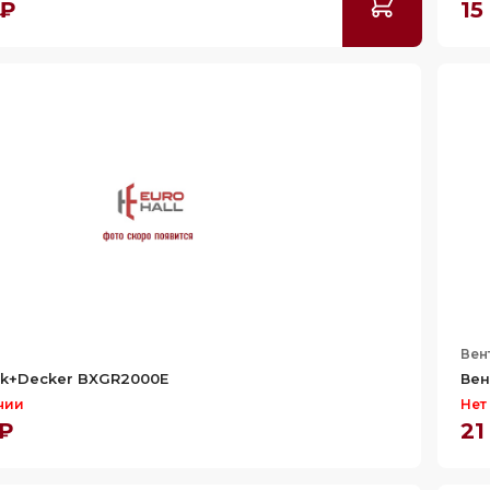
 ₽
15
Вен
ck+Decker BXGR2000E
Вен
чии
Нет
 ₽
21