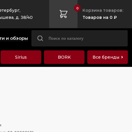
0
етербург,
Корзина товаров:
ышева, д. 38/40
Товаров на 0 ₽
ти и обзоры
Sirius
BORK
Все бренды
и