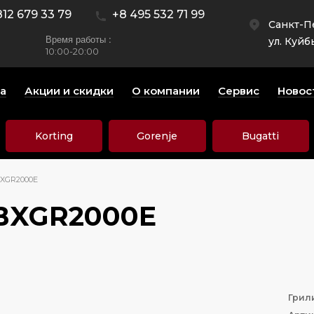
812 679 33 79
+8 495 532 71 99
Санкт-П
Время работы :
ул. Куйб
10:00-20:00
а
Акции и скидки
О компании
Сервис
Новос
Korting
Gorenje
Bugatti
BXGR2000E
 BXGR2000E
Грил