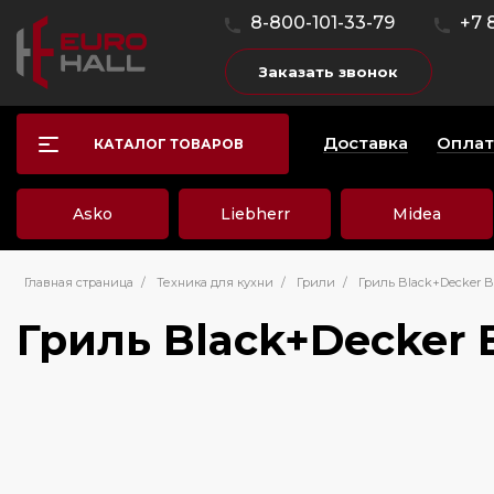
8-800-101-33-79
+7 
Заказать звонок
Доставка
Оплат
КАТАЛОГ ТОВАРОВ
Asko
Liebherr
Midea
Главная страница
/
Техника для кухни
/
Грили
/
Гриль Black+Decker 
Гриль Black+Decker