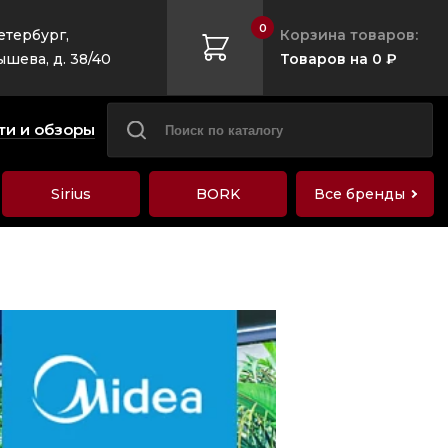
0
етербург,
Корзина товаров:
ышева, д. 38/40
Товаров на 0 ₽
ти и обзоры
Sirius
BORK
Все бренды