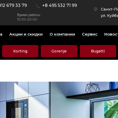
812 679 33 79
+8 495 532 71 99
Санкт-П
Время работы :
ул. Куйб
10:00-20:00
а
Акции и скидки
О компании
Сервис
Новос
Korting
Gorenje
Bugatti