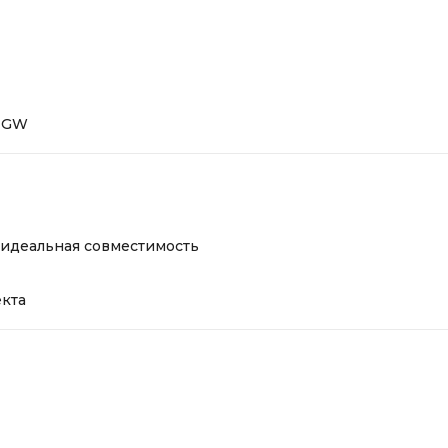
0TGW
 идеальная совместимость
екта