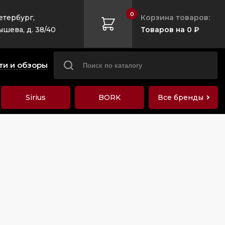
0
етербург,
Корзина товаров:
ышева, д. 38/40
Товаров на 0 ₽
ти и обзоры
Sirius
BORK
Все бренды