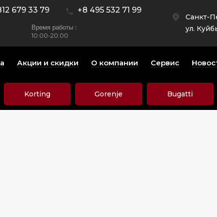
812 679 33 79
+8 495 532 71 99
Санкт-П
Время работы :
ул. Куйб
10:00-20:00
а
Акции и скидки
О компании
Сервис
Новос
Korting
Gorenje
Bugatti