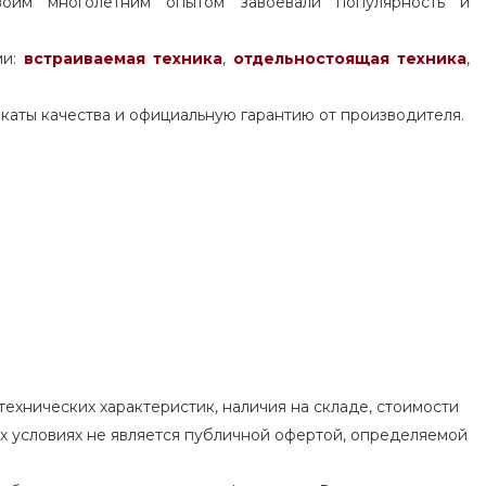
воим многолетним опытом завоевали популярность и
ми:
встраиваемая техника
,
отдельностоящая
техника
,
каты качества и официальную гарантию от производителя.
ехнических характеристик, наличия на складе, стоимости
их условиях не является публичной офертой, определяемой