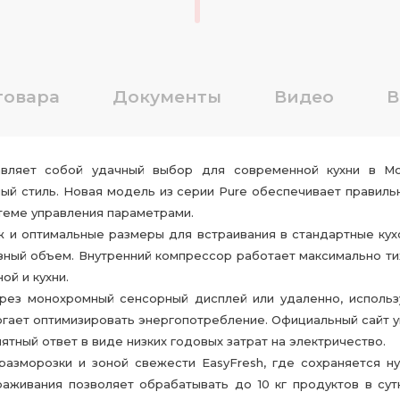
товара
Документы
Видео
В
авляет собой удачный выбор для современной кухни в Мо
ый стиль. Новая модель из серии Pure обеспечивает правиль
теме управления параметрами.
 и оптимальные размеры для встраивания в стандартные кух
зный объем. Внутренний компрессор работает максимально ти
й и кухни.
ерез монохромный сенсорный дисплей или удаленно, использ
могает оптимизировать энергопотребление. Официальный сайт
ятный ответ в виде низких годовых затрат на электричество.
азморозки и зоной свежести EasyFresh, где сохраняется н
аживания позволяет обрабатывать до 10 кг продуктов в сут