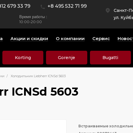
812 679 33 79
+8 495 532 71 99
Санкт-П
Время работы :
ул. Куйб
10:00-20:00
а
Акции и скидки
О компании
Сервис
Новос
Korting
Gorenje
Bugatti
ики
/
Холодильник Liebherr ICNSd 5603
r ICNSd 5603
Встраиваемые холодильн