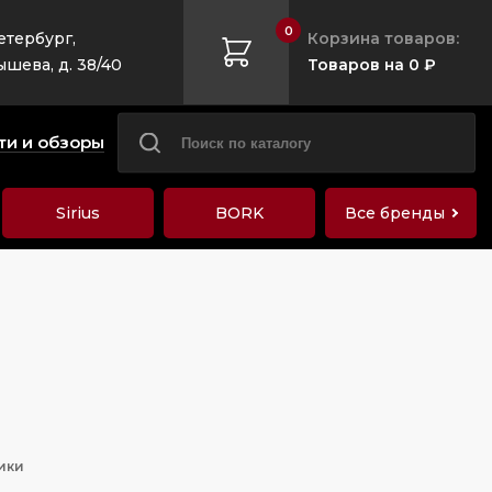
0
етербург,
Корзина товаров:
ышева, д. 38/40
Товаров на 0 ₽
ти и обзоры
Sirius
BORK
Все бренды
ики