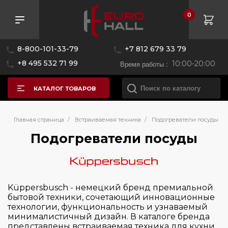
0
Розничная цена
8-800-101-33-79
+7 812 679 33 79
—
+8 495 532 71 99
Время работы :
10:00-20:00
КАТАЛОГ ТОВАРОВ
Бренд
Главная страница
/
Встраиваемая техника
/
Подогреватели посуды
Подогреватели посуды
Asko
Bertazzoni
De Dietrich
Küppersbusch - немецкий бренд премиальной
бытовой техники, сочетающий инновационные
Elica
технологии, функциональность и узнаваемый
Franke
минималистичный дизайн. В каталоге бренда
представлены встраиваемая техника для кухни,