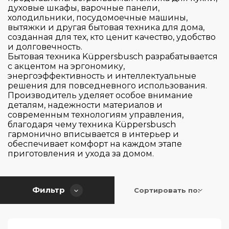
Graude
духовые шкафы, варочные панели,
холодильники, посудомоечные машины,
Korting
вытяжки и другая бытовая техника для дома,
Kuppersbusch
созданная для тех, кто ценит качество, удобство
и долговечность.
Neff
Бытовая техника Küppersbusch разрабатывается
с акцентом на эргономику,
V-Zug
энергоэффективность и интеллектуальные
Страна производитель
решения для повседневного использования.
Производитель уделяет особое внимание
деталям, надежности материалов и
Цвет
современным технологиям управления,
Германия
благодаря чему техника Küppersbusch
Италия
гармонично вписывается в интерьер и
Серия
обеспечивает комфорт на каждом этапе
Китай
приготовления и ухода за домом.
Словакия
Управление
Comfort
Словения
Craft
Фильтр
Сортировать по:
Таймер
Турция
Сенсорное
Elements
Франция
Iron grey
Общий объем (л)
Швейцария
есть