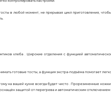
егко контролировать настройки.
 тосты в любой момент, не прерывая цикл приготовления, что
ь.
омтиков хлеба . Широкие отделения с функцией автоматичес
однимать готовые тосты, а функция экстра-подъёма помогает лег
ому на вашей кухне всегда будет чисто . Прорезиненные ножк
 оснащён защитой от перегрева и автоматическим отключением 