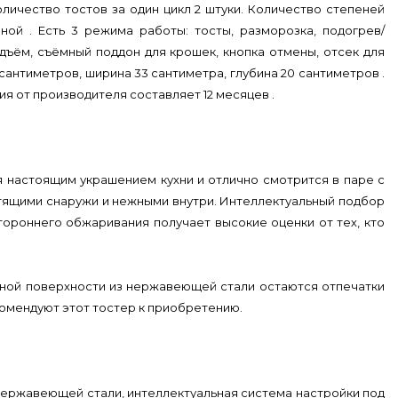
оличество тостов за один цикл 2 штуки. Количество степеней
ной . Есть 3 режима работы: тосты, разморозка, подогрев/
дъём, съёмный поддон для крошек, кнопка отмены, отсек для
сантиметров, ширина 33 сантиметра, глубина 20 сантиметров .
ия от производителя составляет 12 месяцев .
я настоящим украшением кухни и отлично смотрится в паре с
стящими снаружи и нежными внутри. Интеллектуальный подбор
тороннего обжаривания получает высокие оценки от тех, кто
нной поверхности из нержавеющей стали остаются отпечатки
комендуют этот тостер к приобретению.
 нержавеющей стали, интеллектуальная система настройки под