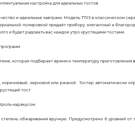
еллектуальная настройка для идеальных тостов
 качество и идеальные завтраки. Модель T703 в классическом с
ркальной полировкой придаёт прибору элегантный и благород
лго и будет радовать вас каждое утро хрустящими тостами.
 программ
еме, которая подбирает время и температуру приготовления в
й, коричневый, зерновой или ржаной . Тостер автоматически о
рустящий тост.
троль над вкусом
степень обжаривания вручную. Предусмотрено 6 уровней от л