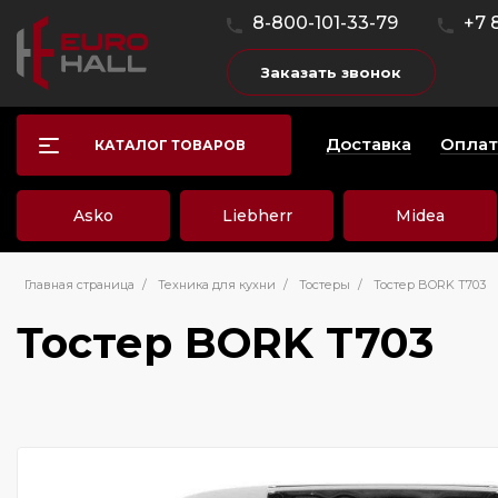
8-800-101-33-79
+7 
Заказать звонок
Доставка
Оплат
КАТАЛОГ ТОВАРОВ
Asko
Liebherr
Midea
Главная страница
/
Техника для кухни
/
Тостеры
/
Тостер BORK T703
Тостер BORK T703