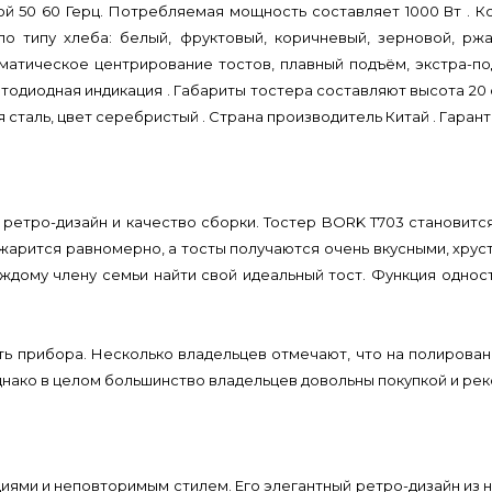
й 50 60 Герц. Потребляемая мощность составляет 1000 Вт . К
о типу хлеба: белый, фруктовый, коричневый, зерновой, ржа
матическое центрирование тостов, плавный подъём, экстра-по
тодиодная индикация . Габариты тостера составляют высота 20 
сталь, цвет серебристый . Страна производитель Китай . Гарант
ретро-дизайн и качество сборки. Тостер BORK T703 становитс
 жарится равномерно, а тосты получаются очень вкусными, хру
ждому члену семьи найти свой идеальный тост. Функция однос
ь прибора. Несколько владельцев отмечают, что на полирова
днако в целом большинство владельцев довольны покупкой и ре
иями и неповторимым стилем. Его элегантный ретро-дизайн из