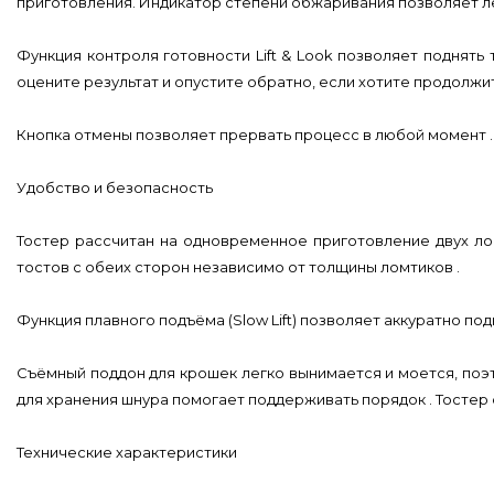
приготовления. Индикатор степени обжаривания позволяет л
Функция контроля готовности Lift & Look позволяет поднять
оцените результат и опустите обратно, если хотите продолжит
Кнопка отмены позволяет прервать процесс в любой момент .
Удобство и безопасность
Тостер рассчитан на одновременное приготовление двух л
тостов с обеих сторон независимо от толщины ломтиков .
Функция плавного подъёма (Slow Lift) позволяет аккуратно п
Съёмный поддон для крошек легко вынимается и моется, поэт
для хранения шнура помогает поддерживать порядок . Тостер
Технические характеристики