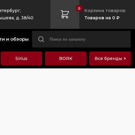
0
етербург,
Корзина товаров:
ышева, д. 38/40
Товаров на 0 ₽
ти и обзоры
Sirius
BORK
Все бренды