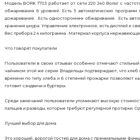
Модель BORK T703 работает от сети 220 240 Вольт с частото
обжаривания 6 уровней. Есть 5 автоматических программ п
дожаривание . Есть одностороннее обжаривание . Есть авто
хранения шнура. Управление электронное, есть дисплей и све
Вес прибора 2.4 килограмма . Материал корпуса нержавеющая 
Что говорят покупатели
Пользователи в своих отзывах особенно отмечают стильный 
чайником этой же серии. Владельцы подтверждают, что хлеб
времени по типу хлеба и 6 степеней прожарки позволяют ка
готовит сэндвичи и бургеры.
Среди замечаний пользователи упоминают высокую стоимост
пальцев и разводы, которые требуют регулярной протирки. О
Лучший выбор для дома
Это хороший, дорогой тостер для дома с премиальными функц