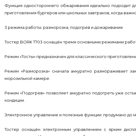
Функция одностороннего обжаривания идеально подходит для
приготовления бургеров или школьных завтраков, когда важно
3 режима работы: разморозка, подогрев и дожаривание
Тостер BORK T703 оснащён тремя основными режимами работ
Режим «Тосты» предназначен для классического приготовлени
Режим «Разморозка» сначала аккуратно размораживает зам
морозильной камере.
Режим «Подогрев» позволяет аккуратно подогреть уже остыв
кондиции .
Электронное управление и полезные функции: продумано до 
Тостер оснащён электронным управлением с ярким дисп