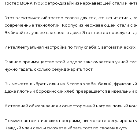
Тостер BORK T703: ретро-дизайн из нержавеющей стали и инт
Этот электрический тостер создан для тех, кто ценит стиль,
современные технологии. Корпус из нержавеющей стали с зе
Выбирайте лучшее для своего дома. Этот тостер прослужит до
Интеллектуальная настройка по типу хлеба: 5 автоматических
Главное преимущество этой модели заключается в умной сист
нужно гадать, сколько секунд жарить тост.
Вы можете выбрать один из 5 типов хлеба: белый, фруктовы
Даже плотный бородинский хлеб превращается в идеальный х
6 степеней обжаривания и односторонний нагрев: полный кон
Помимо автоматических программ, вы можете регулировать 
Каждый член семьи сможет выбрать тост по своему вкусу.