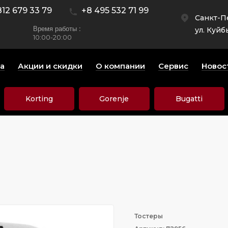
812 679 33 79
+8 495 532 71 99
Санкт-П
Время работы :
ул. Куйб
10:00-20:00
а
Акции и скидки
О компании
Сервис
Новос
Korting
Gorenje
Bugatti
Тостеры