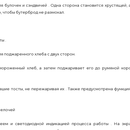
 булочек и сэндвичей . Одна сторона становится хрустящей, а
, чтобы бутерброд не размокал.
ы .
я поджаренного хлеба с двух сторон.
ороженный хлеб, а затем поджаривает его до румяной коро
шие тосты, не пережаривая их . Также предусмотрена функци
мелочей
леем и светодиодной индикацией процесса работы . На эк